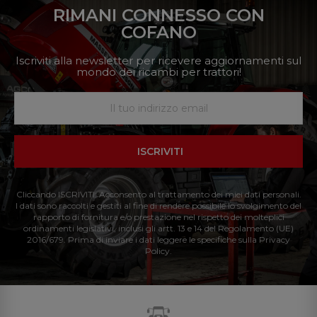
RIMANI CONNESSO CON
COFANO
Iscriviti alla newsletter per ricevere aggiornamenti sul
mondo dei ricambi per trattori!
ISCRIVITI
Cliccando ISCRIVITI: Acconsento al trattamento dei miei dati personali.
I dati sono raccolti e gestiti al fine di rendere possibile lo svolgimento del
rapporto di fornitura e/o prestazione nel rispetto dei molteplici
ordinamenti legislativi, inclusi gli artt. 13 e 14 del Regolamento (UE)
2016/679. Prima di inviare i dati leggere le specifiche sulla Privacy
Policy.