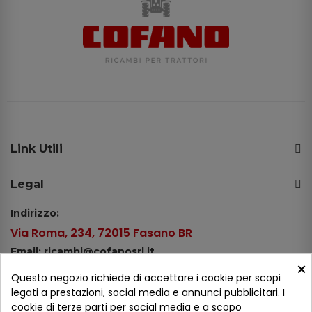
Link Utili
Legal
Indirizzo:
Via Roma, 234, 72015 Fasano BR
Email: ricambi@cofanosrl.it
×
Telefono:
Questo negozio richiede di accettare i cookie per scopi
Tel.: +39 080 44 13 478
legati a prestazioni, social media e annunci pubblicitari. I
cookie di terze parti per social media e a scopo
WhatsApp: +39 334 98 51 100