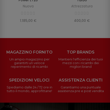
Nuova
Attrezzatura
1.185,00 €
400,00 €
MAGAZZINO FORNITO
TOP BRANDS
Un ampio magazzino per
Mantieni l'efficienza dei tuoi
garantirti un veloce
mezzi con i ricambi dei
reperimento di ricambi
migliori brand
SPEDIZIONI VELOCI
ASSISTENZA CLIENTI
Spediamo dalle 24 / 72 ore in
Garantiamo una puntuale
tutto il mondo, approfittane!
assistenza pre e post vendita