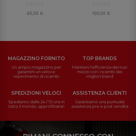
45,00 €
100,00 €
MAGAZZINO FORNITO
TOP BRANDS
Un ampio magazzino per
Mantieni l'efficienza dei tuoi
garantirti un veloce
mezzi con i ricambi dei
reperimento di ricambi
migliori brand
SPEDIZIONI VELOCI
ASSISTENZA CLIENTI
Spediamo dalle 24 / 72 ore in
Garantiamo una puntuale
tutto il mondo, approfittane!
assistenza pre e post vendita