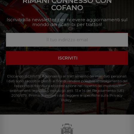
RIMANI CONNESSO CON
COFANO
Iscriviti alla newsletter per ricevere aggiornamenti sul
mondo dei ricambi per trattori!
ISCRIVITI
Cliccando ISCRIVITI: Acconsento al trattamento dei miei dati personali.
I dati sono raccolti e gestiti al fine di rendere possibile lo svolgimento del
rapporto di fornitura e/o prestazione nel rispetto dei molteplici
ordinamenti legislativi, inclusi gli artt. 13 e 14 del Regolamento (UE)
2016/679. Prima di inviare i dati leggere le specifiche sulla Privacy
Policy.