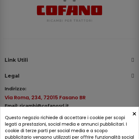
Link Utili
Legal
Indirizzo:
Via Roma, 234, 72015 Fasano BR
Email: ricambi@cofanosrl.it
×
Telefono:
Questo negozio richiede di accettare i cookie per scopi
Tel.: +39 080 44 13 478
legati a prestazioni, social media e annunci pubblicitari. I
cookie di terze parti per social media e a scopo
WhatsApp: +39 334 98 51 100
pubblicitario vengono utilizzati per offrire funzionalità social