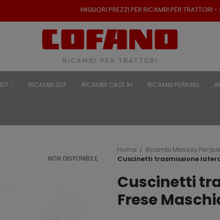
MIGLIORI PREZZI PER RICAMBI PER TRATTORI - SPEDIZIO
NDT
RICAMBI SDF
RICAMBI CASE IH
RICAMBI PERKINS
A
Home
Ricambi Massey Fergu
NON DISPONIBILE
Cuscinetti trasmissione later
Cuscinetti tr
Frese Maschi