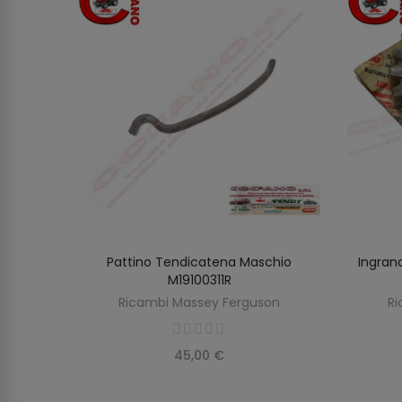
aschio
Pattino Tendicatena Maschio
Ingran
SCOPRIRE
M19100311R
on
Ricambi Massey Ferguson
Ri
45,00 €