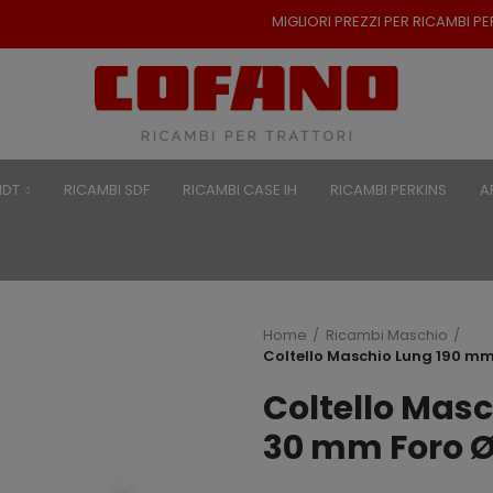
MIGLIORI PREZZI PER RICAMBI PER TRATTO
NDT
RICAMBI SDF
RICAMBI CASE IH
RICAMBI PERKINS
A
Home
Ricambi Maschio
Coltello Maschio Lung 190 m
Coltello Mas
30 mm Foro 