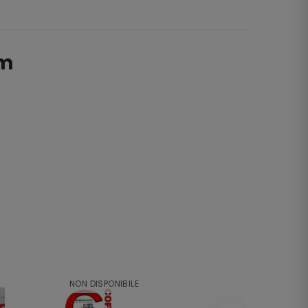
mm
NON DISPONIBILE
NON DI