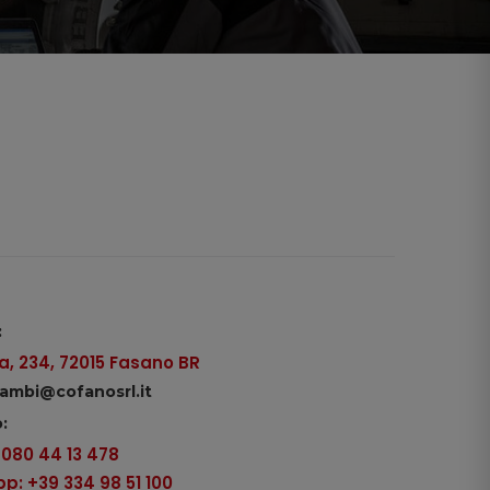
:
, 234, 72015 Fasano BR
icambi@cofanosrl.it
:
9 080 44 13 478
: +39 334 98 51 100