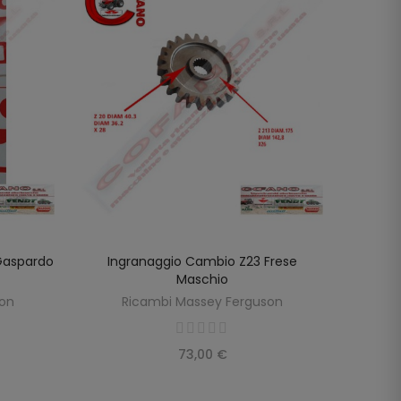
Gaspardo
Ingranaggio Cambio Z23 Frese
Ingra
SCOPRIRE
Maschio
son
Ricambi Massey Ferguson
R
73,00 €