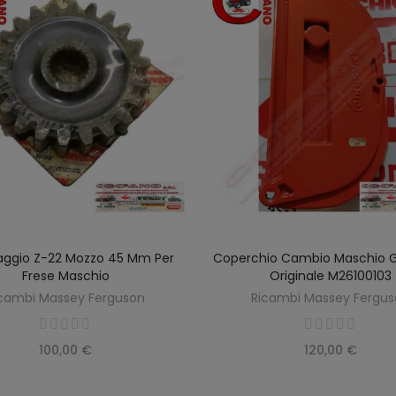
aggio Z-22 Mozzo 45 Mm Per
Coperchio Cambio Maschio 
SCOPRIRE
SCOPRIRE
Frese Maschio
Originale M26100103
cambi Massey Ferguson
Ricambi Massey Fergu
100,00 €
120,00 €