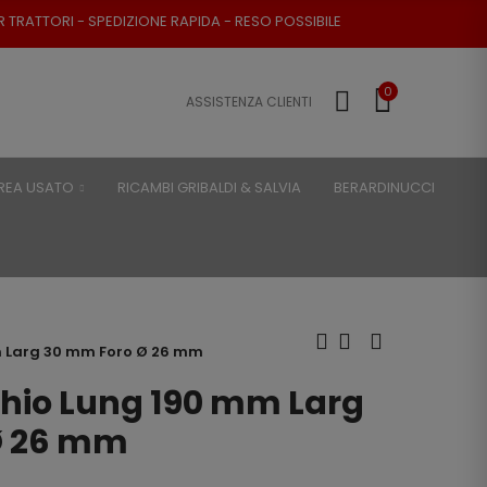
RI - SPEDIZIONE RAPIDA - RESO POSSIBILE
0
ASSISTENZA CLIENTI
REA USATO
RICAMBI GRIBALDI & SALVIA
BERARDINUCCI
m Larg 30 mm Foro Ø 26 mm
chio Lung 190 mm Larg
Ø 26 mm