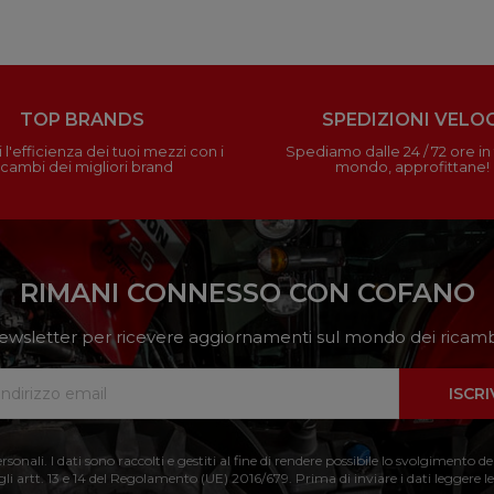
TOP BRANDS
SPEDIZIONI VELOC
 l'efficienza dei tuoi mezzi con i
Spediamo dalle 24 / 72 ore in t
icambi dei migliori brand
mondo, approfittane!
RIMANI CONNESSO CON COFANO
a newsletter per ricevere aggiornamenti sul mondo dei ricambi
ISCRI
nali. I dati sono raccolti e gestiti al fine di rendere possibile lo svolgimento de
 gli artt. 13 e 14 del Regolamento (UE) 2016/679. Prima di inviare i dati leggere le