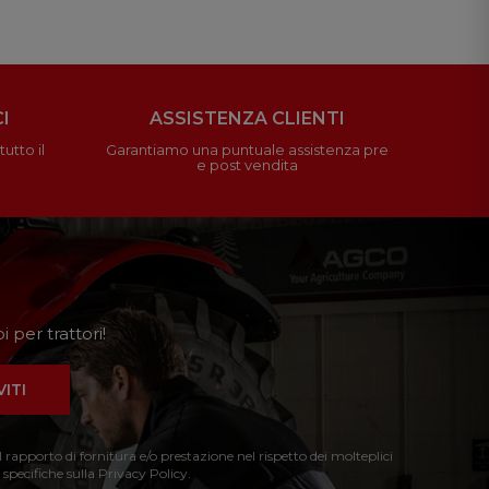
I
ASSISTENZA CLIENTI
utto il
Garantiamo una puntuale assistenza pre
e post vendita
 per trattori!
VITI
l rapporto di fornitura e/o prestazione nel rispetto dei molteplici
 specifiche sulla Privacy Policy.