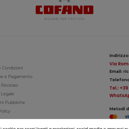
Indirizzo
Via Roma
e Condizioni
Email: r
e e Pagamento
Telefono
di Recesso
Tel.: +3
 Legale
WhatsApp
ni Pubbliche
Metodi 
Policy