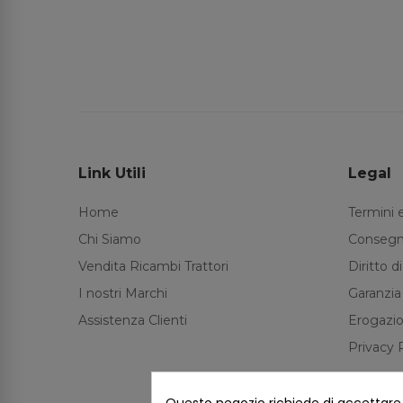
Link Utili
Legal
Home
Termini 
Chi Siamo
Consegn
Vendita Ricambi Trattori
Diritto 
I nostri Marchi
Garanzia
Assistenza Clienti
Erogazio
Privacy 