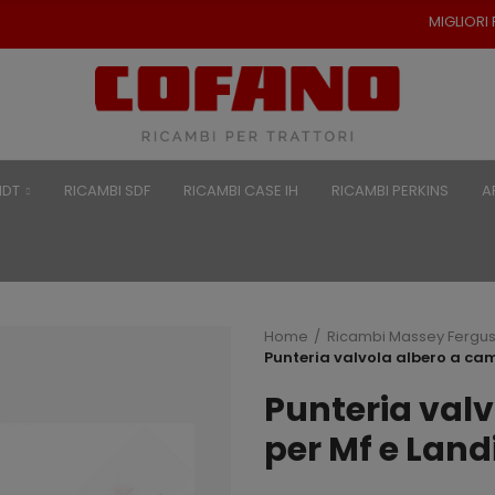
MIGLIORI PREZZI PER RICAMBI 
NDT
RICAMBI SDF
RICAMBI CASE IH
RICAMBI PERKINS
A
Home
Ricambi Massey Fergu
Punteria valvola albero a ca
Punteria val
per Mf e Land