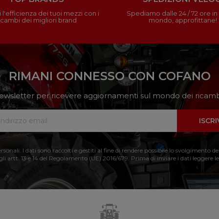
 l'efficienza dei tuoi mezzi con i
Spediamo dalle 24 / 72 ore in t
icambi dei migliori brand
mondo, approfittane!
RIMANI CONNESSO CON COFANO
a newsletter per ricevere aggiornamenti sul mondo dei ricambi
ISCRI
nali. I dati sono raccolti e gestiti al fine di rendere possibile lo svolgimento de
 gli artt. 13 e 14 del Regolamento (UE) 2016/679. Prima di inviare i dati leggere le