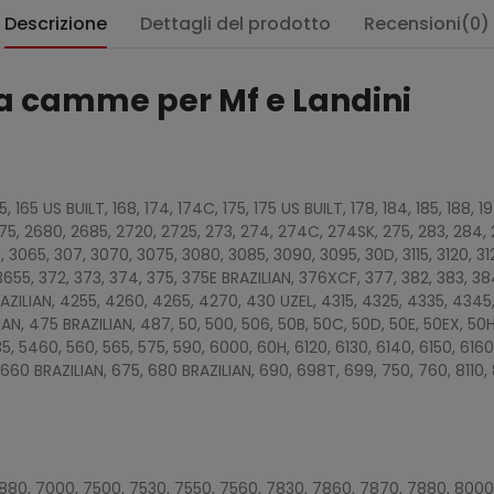
Descrizione
Dettagli del prodotto
Recensioni(0)
 a camme per Mf e Landini
:
, 165, 165 US BUILT, 168, 174, 174C, 175, 175 US BUILT, 178, 184, 185, 188,
675, 2680, 2685, 2720, 2725, 273, 274, 274C, 274SK, 275, 283, 284, 
 3065, 307, 3070, 3075, 3080, 3085, 3090, 3095, 30D, 3115, 3120, 312
3655, 372, 373, 374, 375, 375E BRAZILIAN, 376XCF, 377, 382, 383, 38
AZILIAN, 4255, 4260, 4265, 4270, 430 UZEL, 4315, 4325, 4335, 4345
AN, 475 BRAZILIAN, 487, 50, 500, 506, 50B, 50C, 50D, 50E, 50EX, 50H
5, 5460, 560, 565, 575, 590, 6000, 60H, 6120, 6130, 6140, 6150, 6160
60 BRAZILIAN, 675, 680 BRAZILIAN, 690, 698T, 699, 750, 760, 8110, 8
880, 7000, 7500, 7530, 7550, 7560, 7830, 7860, 7870, 7880, 8000