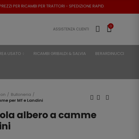
PER TRATTORI - SPEDIZIONE RAPIDA - RESO POSSIBILE
0
ASSISTENZA CLIENTI
REA USATO
RICAMBI GRIBALDI & SALVIA
BERARDINUCCI
son
Bulloneria
mme per Mf e Landini
vola albero a camme
ini