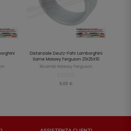
orghini
Distanziale Deutz-Fahr Lamborghini
Dista
LO
AGGIUNGI AL CARRELLO
Same Massey Ferguson 21X25X10
Lamb
son
Ricambi Massey Ferguson
R
6,00 €
I
ASSISTENZA CLIENTI