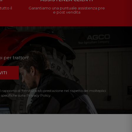
utto il
Garantiamo una puntuale assistenza pre
e post vendita
 per trattori!
VITI
l rapporto di fornitura e/o prestazione nel rispetto dei molteplici
 specifiche sulla Privacy Policy.