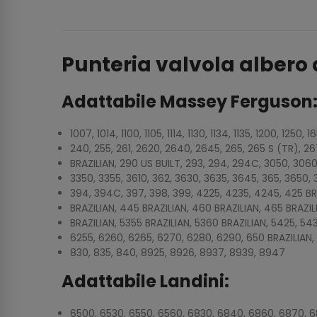
Punteria valvola albero
Adattabile Massey Ferguson
1007, 1014, 1100, 1105, 1114, 1130, 1134, 1135, 1200, 1250
240, 255, 261, 2620, 2640, 2645, 265, 265 S (TR), 2
BRAZILIAN, 290 US BUILT, 293, 294, 294C, 3050, 3060,
3350, 3355, 3610, 362, 3630, 3635, 3645, 365, 3650, 
394, 394C, 397, 398, 399, 4225, 4235, 4245, 425 BR
BRAZILIAN, 445 BRAZILIAN, 460 BRAZILIAN, 465 BRAZILI
BRAZILIAN, 5355 BRAZILIAN, 5360 BRAZILIAN, 5425, 543
6255, 6260, 6265, 6270, 6280, 6290, 650 BRAZILIAN, 6
830, 835, 840, 8925, 8926, 8937, 8939, 8947
Adattabile Landini:
6500, 6530, 6550, 6560, 6830, 6840, 6860, 6870, 6