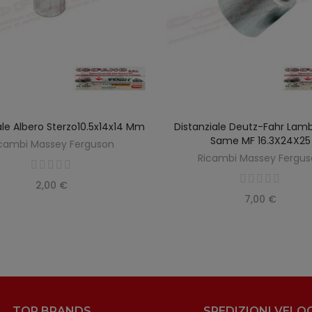
ale Albero Sterzo10.5x14x14 Mm
Distanziale Deutz-Fahr Lamb
AGGIUNGI AL CARRELLO
AGGIUNGI AL CARREL
Same MF 16.3X24X25
cambi Massey Ferguson
Ricambi Massey Fergu
2,00 €
7,00 €
TOP BRANDS
SPEDIZIONI VELOC