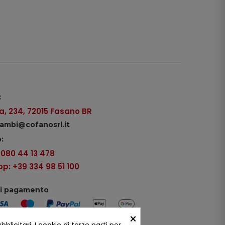
:
, 234, 72015 Fasano BR
icambi@cofanosrl.it
:
9 080 44 13 478
: +39 334 98 51 100
di pagamento
×