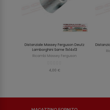
erguson
Distanziale Massey Ferguson Deutz
Distanzi
O
AGGIUNGI AL CARRELLO
Lamborghini Same 11x14x13
Ri
on
Ricambi Massey Ferguson
4,00 €
MAGAZZINO FORNITO