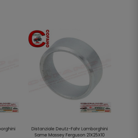
orghini
Distanziale Deutz-Fahr Lamborghini
Dista
LO
AGGIUNGI AL CARRELLO
Same Massey Ferguson 21X25X10
Lamb