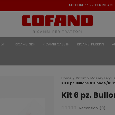
MIGLIORI PREZZI PER RICAMBI PER TRAT
NDT
RICAMBI SDF
RICAMBI CASE IH
RICAMBI PERKINS
A
Home
Ricambi Massey Fergu
Kit 6 pz. Bullone frizione 5/16''x
Kit 6 pz. Bullo
Recensioni (
0
)