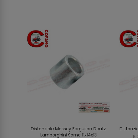
erguson
Distanziale Massey Ferguson Deutz
Distanzi
O
AGGIUNGI AL CARRELLO
Lamborghini Same 11x14x13
Ri