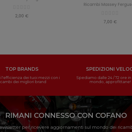
Ricambi Massey Fergu
2,00 €
7,00 €
TOP BRANDS
SPEDIZIONI VELOC
 l'efficienza dei tuoi mezzi con i
Spediamo dalle 24 / 72 ore in t
icambi dei migliori brand
mondo, approfittane!
RIMANI CONNESSO CON COFANO
a newsletter per ricevere aggiornamenti sul mondo dei ricambi