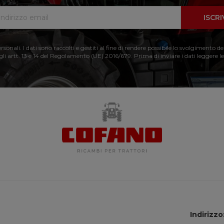
ISCRI
nali. I dati sono raccolti e gestiti al fine di rendere possibile lo svolgimento de
 gli artt. 13 e 14 del Regolamento (UE) 2016/679. Prima di inviare i dati leggere le
Indirizzo