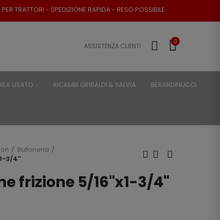
TORI - SPEDIZIONE RAPIDA - RESO POSSIBILE
0
ASSISTENZA CLIENTI
REA USATO
RICAMBI GRIBALDI & SALVIA
BERARDINUCCI
son
Bulloneria
1-3/4''
ne frizione 5/16''x1-3/4''