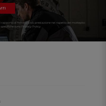
VITI
l rapporto di fornitura e/o prestazione nel rispetto dei molteplici
 specifiche sulla Privacy Policy.
: