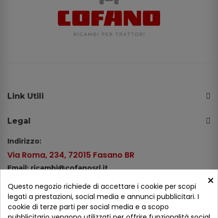
Link Utili
Legal
Indirizzo:
Via Roma, 234, 72015 Fasano BR
Email: ricambi@cofanosrl.it
×
Telefono:
Questo negozio richiede di accettare i cookie per scopi
Tel.: +39 080 44 13 478
legati a prestazioni, social media e annunci pubblicitari. I
cookie di terze parti per social media e a scopo
WhatsApp: +39 334 98 51 100
pubblicitario vengono utilizzati per offrire funzionalità social