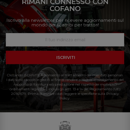
RIMANI CONNESSO CON
COFANO
Iscriviti alla newsletter per ricevere aggiornamenti sul
mondo dei ricambi per trattori!
ISCRIVITI
Cliccando ISCRIVITI: Acconsento al trattamento dei miei dati personali.
I dati sono raccolti e gestiti al fine di rendere possibile lo svolgimento del
rapporto di fornitura e/o prestazione nel rispetto dei molteplici
ordinamenti legislativi, inclusi gli artt. 13 e 14 del Regolamento (UE)
2016/679. Prima di inviare i dati leggere le specifiche sulla Privacy
Policy.