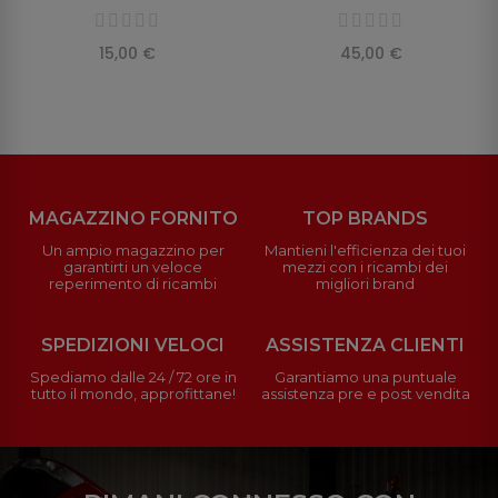
15,00 €
45,00 €
MAGAZZINO FORNITO
TOP BRANDS
Un ampio magazzino per
Mantieni l'efficienza dei tuoi
garantirti un veloce
mezzi con i ricambi dei
reperimento di ricambi
migliori brand
SPEDIZIONI VELOCI
ASSISTENZA CLIENTI
Spediamo dalle 24 / 72 ore in
Garantiamo una puntuale
tutto il mondo, approfittane!
assistenza pre e post vendita