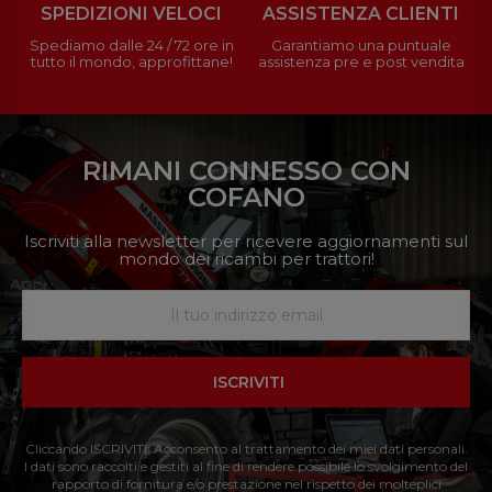
SPEDIZIONI VELOCI
ASSISTENZA CLIENTI
Spediamo dalle 24 / 72 ore in
Garantiamo una puntuale
tutto il mondo, approfittane!
assistenza pre e post vendita
RIMANI CONNESSO CON
COFANO
Iscriviti alla newsletter per ricevere aggiornamenti sul
mondo dei ricambi per trattori!
ISCRIVITI
Cliccando ISCRIVITI: Acconsento al trattamento dei miei dati personali.
I dati sono raccolti e gestiti al fine di rendere possibile lo svolgimento del
rapporto di fornitura e/o prestazione nel rispetto dei molteplici