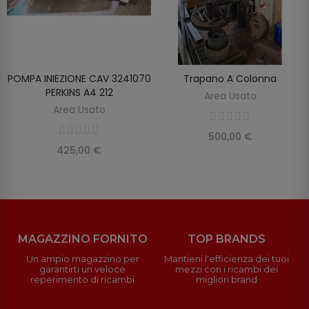
POMPA INIEZIONE CAV 3241070
Trapano A Colonna
SCOPRIRE
SCOPRIRE
PERKINS A4 212
Area Usato
Area Usato
500,00 €
425,00 €
MAGAZZINO FORNITO
TOP BRANDS
Un ampio magazzino per
Mantieni l'efficienza dei tuoi
garantirti un veloce
mezzi con i ricambi dei
reperimento di ricambi
migliori brand