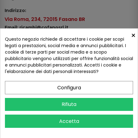
Indirizzo:
Via Roma, 234, 72015 Fasano BR
Email: ricambi@cofanosrl.it
×
Telefono:
Questo negozio richiede di accettare i cookie per scopi
Tel.: +39 080 44 13 478
legati a prestazioni, social media e annunci pubblicitari. I
cookie di terze parti per social media e a scopo
WhatsApp: +39 334 98 51 100
pubblicitario vengono utilizzati per offrire funzionalità social
e annunci pubblicitari personalizzati. Accetti i cookie e
Metodi di pagamento
l'elaborazione dei dati personali interessati?
Configura
Seguici sui social
Rifiuta
Accetta
COFANO S.R.L. - P.IVA 01254650748 - TUTTI I DIRITTI RISERVATI