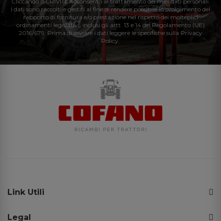
Cliccando ISCRIVITI: Acconsento al trattamento dei miei dati personali.
I dati sono raccolti e gestiti al fine di rendere possibile lo svolgimento del
rapporto di fornitura e/o prestazione nel rispetto dei molteplici
ordinamenti legislativi, inclusi gli artt. 13 e 14 del Regolamento (UE)
2016/679. Prima di inviare i dati leggere le specifiche sulla Privacy
Policy.
Link Utili
Legal