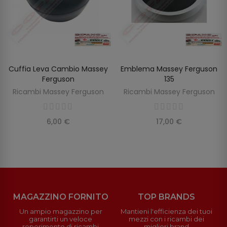
Cuffia Leva Cambio Massey
Emblema Massey Ferguson
AGGIUNGI AL CARRELLO
AGGIUNGI AL CARRELLO
Ferguson
135
Ricambi Massey Ferguson
Ricambi Massey Ferguson
6,00 €
17,00 €
MAGAZZINO FORNITO
TOP BRANDS
Un ampio magazzino per
Mantieni l'efficienza dei tuoi
garantirti un veloce
mezzi con i ricambi dei
reperimento di ricambi
migliori brand