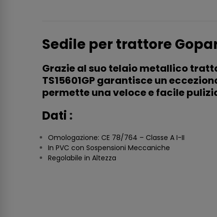
Sedile per trattore Gopa
Grazie al suo telaio metallico tratt
TS15601GP garantisce un eccezional
permette una veloce e facile pulizi
Dati
:
Omologazione: CE 78/764 – Classe A I-II
In PVC con Sospensioni Meccaniche
Regolabile in Altezza