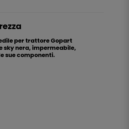
urezza
sedile per trattore Gopart
le sky nera, impermeabile,
 le sue componenti.