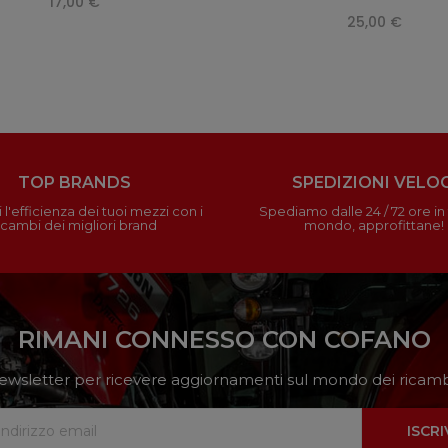
17,00 €
25,00 €
TOP BRANDS
SPEDIZIONI VELOC
 l'efficienza dei tuoi mezzi con i
Spediamo dalle 24 / 72 ore in t
icambi dei migliori brand
mondo, approfittane!
RIMANI CONNESSO CON COFANO
a newsletter per ricevere aggiornamenti sul mondo dei ricambi
ISCRI