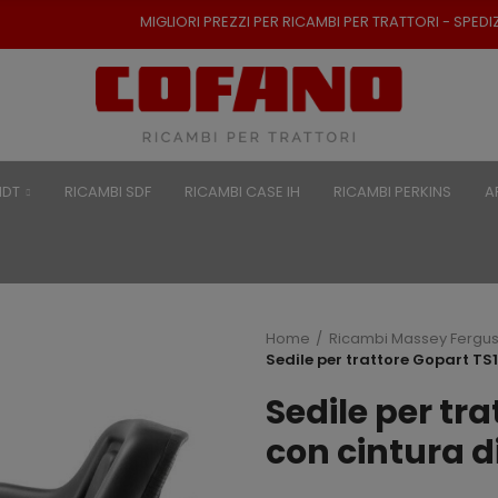
MIGLIORI PREZZI PER RICAMBI PER TRATTORI - SPEDIZIONE RA
NDT
RICAMBI SDF
RICAMBI CASE IH
RICAMBI PERKINS
A
Home
Ricambi Massey Fergu
Sedile per trattore Gopart TS
Sedile per tr
con cintura d