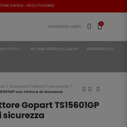
PIDA - RESO POSSIBILE
0
ASSISTENZA CLIENTI
REA USATO
RICAMBI GRIBALDI & SALVIA
BERARDINUCCI
son
Accessori Cabina E Carrozzeria
15601GP con cintura di sicurezza
attore Gopart TS15601GP
i sicurezza