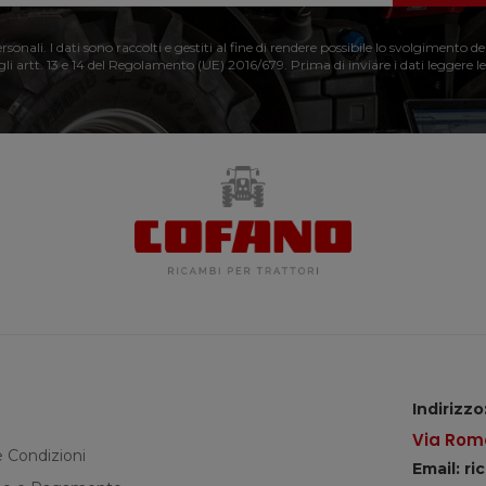
nali. I dati sono raccolti e gestiti al fine di rendere possibile lo svolgimento de
 gli artt. 13 e 14 del Regolamento (UE) 2016/679. Prima di inviare i dati leggere le
Indirizzo
Via Roma
e Condizioni
Email: r