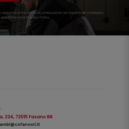
l rapporto di fornitura e/o prestazione nel rispetto dei molteplici
 specifiche sulla Privacy Policy.
:
, 234, 72015 Fasano BR
icambi@cofanosrl.it