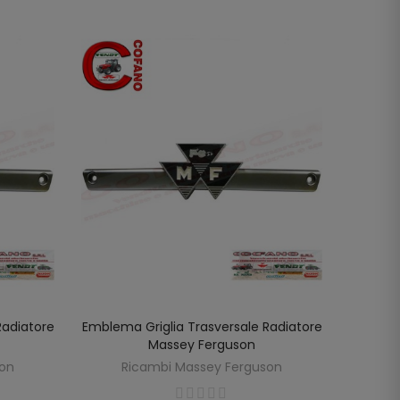
NON DI
Radiatore
Emblema Griglia Trasversale Radiatore
Griglia
LO
AGGIUNGI AL CARRELLO
Massey Ferguson
son
Ricambi Massey Ferguson
R