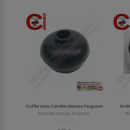
Adesivo
Cuffia Leva Cambio Massey Ferguson
Embl
AGGIUNGI AL CARRELLO
Ricambi Massey Ferguson
Ri
on