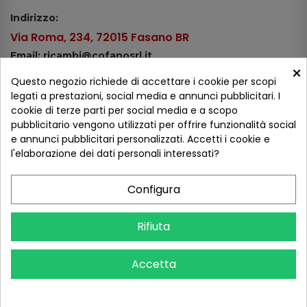
Indirizzo:
Via Roma, 234, 72015 Fasano BR
Email: ricambi@cofanosrl.it
×
Telefono:
Questo negozio richiede di accettare i cookie per scopi
Tel.: +39 080 44 13 478
legati a prestazioni, social media e annunci pubblicitari. I
cookie di terze parti per social media e a scopo
WhatsApp: +39 334 98 51 100
pubblicitario vengono utilizzati per offrire funzionalità social
e annunci pubblicitari personalizzati. Accetti i cookie e
Metodi di pagamento
l'elaborazione dei dati personali interessati?
Configura
Seguici sui social
Rifiuta
Accetta
COFANO S.R.L. - P.IVA 01254650748 - TUTTI I DIRITTI RISERVATI