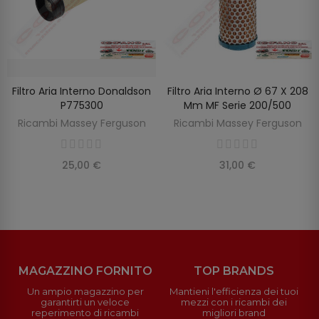
Filtro Aria Interno Donaldson
Filtro Aria Interno Ø 67 X 208
SCOPRIRE
AGGIUNGI AL CARRELLO
P775300
Mm MF Serie 200/500
Ricambi Massey Ferguson
Ricambi Massey Ferguson
25,00 €
31,00 €
MAGAZZINO FORNITO
TOP BRANDS
Un ampio magazzino per
Mantieni l'efficienza dei tuoi
garantirti un veloce
mezzi con i ricambi dei
reperimento di ricambi
migliori brand