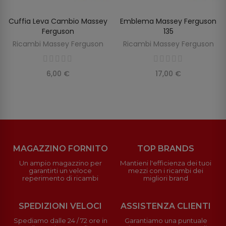
Cuffia Leva Cambio Massey
Emblema Massey Ferguson
AGGIUNGI AL CARRELLO
AGGIUNGI AL CARRELLO
Ferguson
135
Ricambi Massey Ferguson
Ricambi Massey Ferguson
6,00 €
17,00 €
MAGAZZINO FORNITO
TOP BRANDS
Un ampio magazzino per
Mantieni l'efficienza dei tuoi
garantirti un veloce
mezzi con i ricambi dei
reperimento di ricambi
migliori brand
SPEDIZIONI VELOCI
ASSISTENZA CLIENTI
Spediamo dalle 24 / 72 ore in
Garantiamo una puntuale