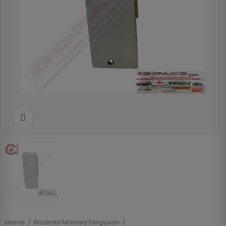
Clicca per allargare
Home
Ricambi Massey Ferguson