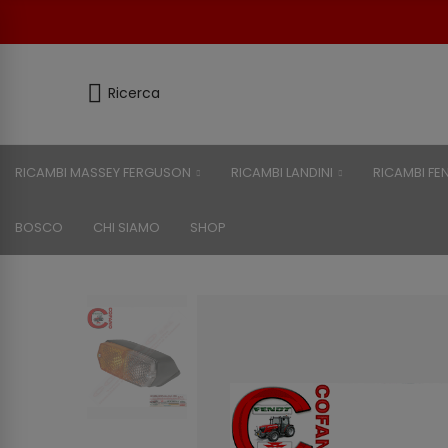
Ricerca
RICAMBI MASSEY FERGUSON
RICAMBI LANDINI
RICAMBI FE
BOSCO
CHI SIAMO
SHOP