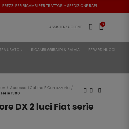
I PER TRATTORI - SPEDIZIONE RAPIDA - RESO POSSIBILE
0
ASSISTENZA CLIENTI
REA USATO
RICAMBI GRIBALDI & SALVIA
BERARDINUCCI
son
Accessori Cabina E Carrozzeria
 serie 1300
re DX 2 luci Fiat serie