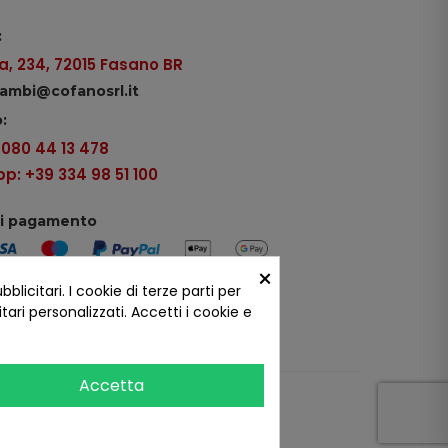
:
, 234, 72015 Fasano BR
icambi@cofanosrl.it
:
9 080 44 13 478
: +39 334 98 51 100
di pagamento
×
icitari. I cookie di terze parti per
ui social
ari personalizzati. Accetti i cookie e
Accetta