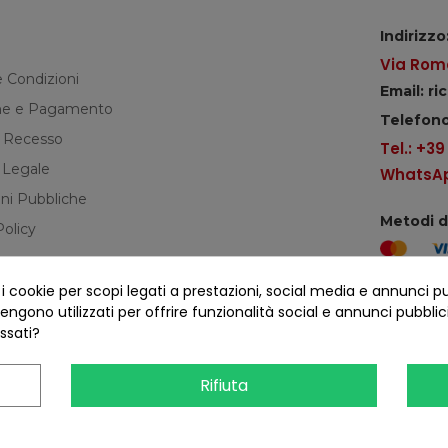
Indirizzo
Via Roma
e Condizioni
Email: r
e e Pagamento
Telefono
di Recesso
Tel.: +3
 Legale
WhatsApp
ni Pubbliche
Metodi 
Policy
cookie per scopi legati a prestazioni, social media e annunci pubbl
Seguici s
ngono utilizzati per offrire funzionalità social e annunci pubblicit
essati?
Rifiuta
COFANO S.R.L. - P.IVA 01254650748 - TUTTI I DIRITTI RISERVATI