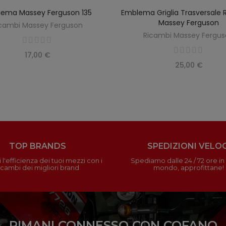
ema Massey Ferguson 135
Emblema Griglia Trasversale 
AGGIUNGI AL CARRELLO
AGGIUNGI AL CARREL
Massey Ferguson
cambi Massey Ferguson
Ricambi Massey Fergu
17,00 €
25,00 €
TOP BRANDS
SPEDIZIONI VELOC
 l'efficienza dei tuoi mezzi con i
Spediamo dalle 24 / 72 ore in t
icambi dei migliori brand
mondo, approfittane!
RIMANI CONNESSO CON COFANO