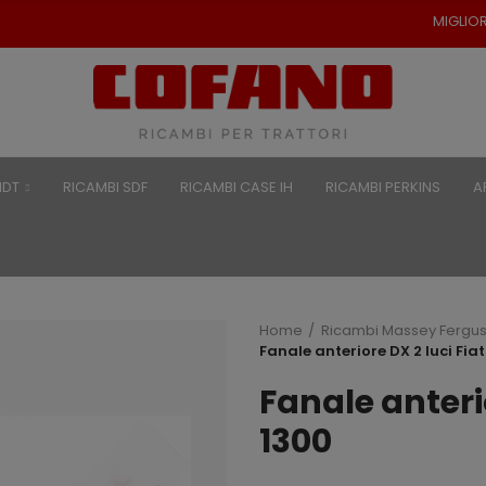
MIGLIORI PREZZI PER RICAMB
NDT
RICAMBI SDF
RICAMBI CASE IH
RICAMBI PERKINS
A
Home
Ricambi Massey Fergu
Fanale anteriore DX 2 luci Fiat
Fanale anterio
1300