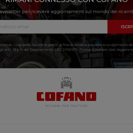
a newsletter per ricevere aggiornamenti sul mondo dei ricambi
ISCRI
nali. I dati sono raccolti e gestiti al fine di rendere possibile lo svolgimento de
 gli artt. 13 e 14 del Regolamento (UE) 2016/679. Prima di inviare i dati leggere le