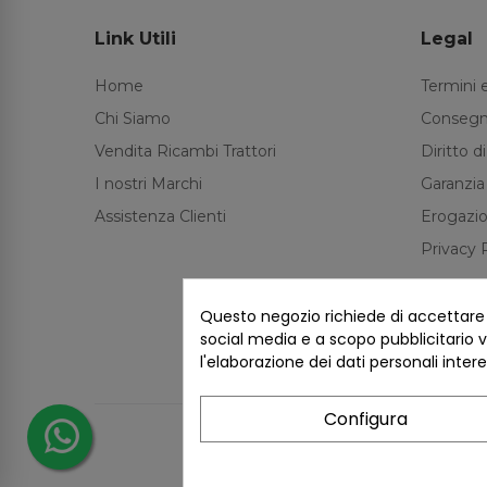
Link Utili
Legal
Home
Termini 
Chi Siamo
Consegn
Vendita Ricambi Trattori
Diritto 
I nostri Marchi
Garanzia
Assistenza Clienti
Erogazio
Privacy 
Questo negozio richiede di accettare i 
social media e a scopo pubblicitario ve
l'elaborazione dei dati personali inter
Configura