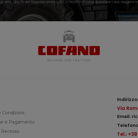
 gli artt. 13 e 14 del Regolamento (UE) 2016/679. Prima di inviare i dati leggere le
Indirizzo
Via Roma
e Condizioni
Email: r
e e Pagamento
Telefono
di Recesso
Tel.: +3