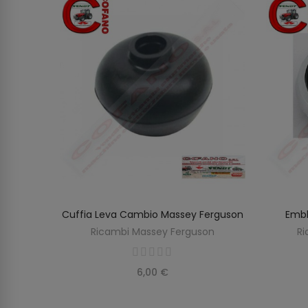
Adesivo
Cuffia Leva Cambio Massey Ferguson
Embl
AGGIUNGI AL CARRELLO
Ricambi Massey Ferguson
Ri
on
6,00 €