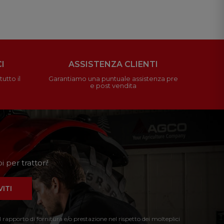
I
ASSISTENZA CLIENTI
utto il
Garantiamo una puntuale assistenza pre
e post vendita
 per trattori!
VITI
l rapporto di fornitura e/o prestazione nel rispetto dei molteplici