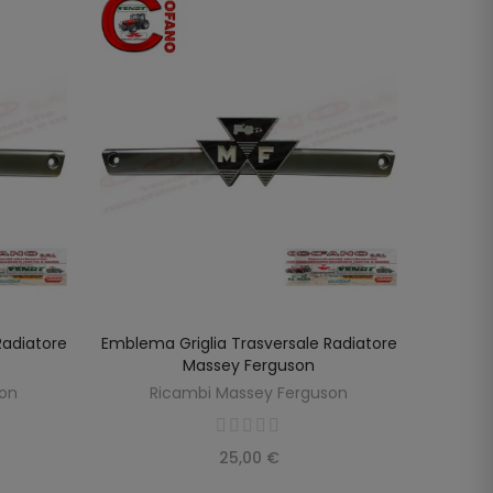
Radiatore
Emblema Griglia Trasversale Radiatore
Griglia
LO
AGGIUNGI AL CARRELLO
Massey Ferguson
son
Ricambi Massey Ferguson
R
25,00 €