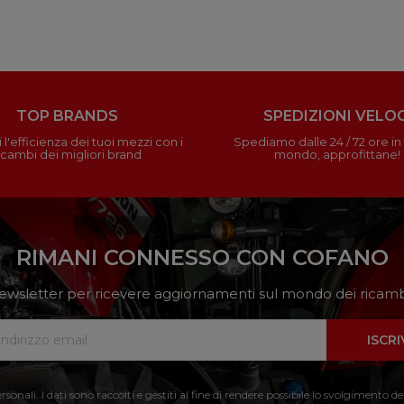
TOP BRANDS
SPEDIZIONI VELOC
 l'efficienza dei tuoi mezzi con i
Spediamo dalle 24 / 72 ore in t
icambi dei migliori brand
mondo, approfittane!
RIMANI CONNESSO CON COFANO
a newsletter per ricevere aggiornamenti sul mondo dei ricambi
ISCRI
nali. I dati sono raccolti e gestiti al fine di rendere possibile lo svolgimento de