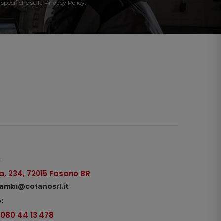
 specifiche sulla Privacy Policy.
:
, 234, 72015 Fasano BR
icambi@cofanosrl.it
:
9 080 44 13 478