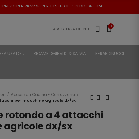
PER TRATTORI - SPEDIZIONE RAPIDA - RESO POSSIBILE
0
ASSISTENZA CLIENTI
REA USATO
RICAMBI GRIBALDI & SALVIA
BERARDINUCCI
son
Accessori Cabina E Carrozzeria
tacchi per macchine agricole dx/sx
e rotondo a 4 attacchi
 agricole dx/sx