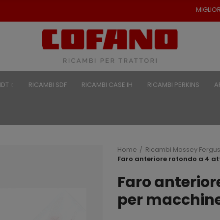
MIGLIORI PREZZI PER RICAMBI 
NDT
RICAMBI SDF
RICAMBI CASE IH
RICAMBI PERKINS
A
Home
Ricambi Massey Fergu
Faro anteriore rotondo a 4 at
Faro anterior
per macchine