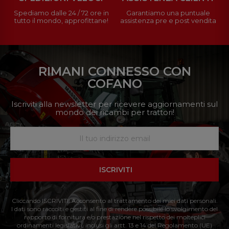
Spediamo dalle 24 / 72 ore in
Garantiamo una puntuale
tutto il mondo, approfittane!
assistenza pre e post vendita
RIMANI CONNESSO CON
COFANO
Iscriviti alla newsletter per ricevere aggiornamenti sul
mondo dei ricambi per trattori!
ISCRIVITI
Cliccando ISCRIVITI: Acconsento al trattamento dei miei dati personali.
I dati sono raccolti e gestiti al fine di rendere possibile lo svolgimento del
rapporto di fornitura e/o prestazione nel rispetto dei molteplici
ordinamenti legislativi, inclusi gli artt. 13 e 14 del Regolamento (UE)