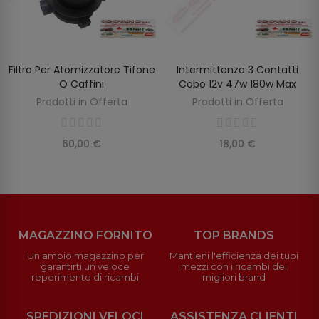
Filtro Per Atomizzatore Tifone
Intermittenza 3 Contatti
AGGIUNGI AL CARRELLO
AGGIUNGI AL CARRELLO
O Caffini
Cobo 12v 47w 180w Max
Prodotti in Offerta
Prodotti in Offerta
60,00 €
18,00 €
MAGAZZINO FORNITO
TOP BRANDS
Un ampio magazzino per
Mantieni l'efficienza dei tuoi
garantirti un veloce
mezzi con i ricambi dei
reperimento di ricambi
migliori brand
SPEDIZIONI VELOCI
ASSISTENZA CLIENTI