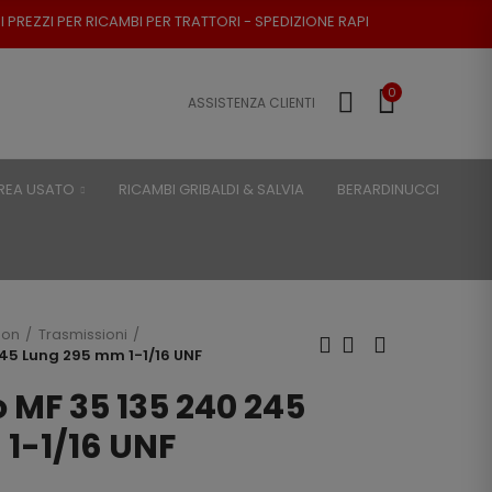
BI PER TRATTORI - SPEDIZIONE RAPIDA - RESO POSSIBILE
0
ASSISTENZA CLIENTI
REA USATO
RICAMBI GRIBALDI & SALVIA
BERARDINUCCI
son
Trasmissioni
245 Lung 295 mm 1-1/16 UNF
o MF 35 135 240 245
1-1/16 UNF