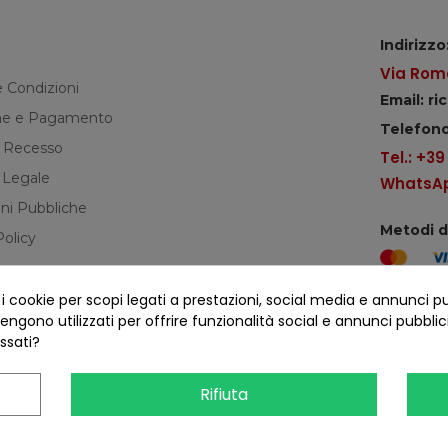
Indirizzo
Via Roma
e Condizioni
Email: r
e e Pagamento
Telefono
di Recesso
Tel.: +3
 Legale
WhatsApp
ni Pubbliche
Metodi 
Policy
cookie per scopi legati a prestazioni, social media e annunci pubbl
Seguici s
ngono utilizzati per offrire funzionalità social e annunci pubblicit
essati?
Rifiuta
COFANO S.R.L. - P.IVA 01254650748 - TUTTI I DIRITTI RISERVATI