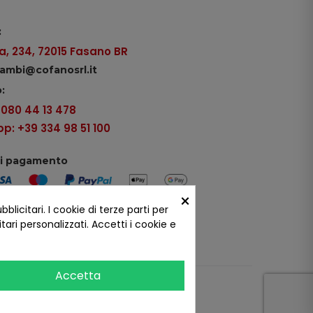
:
, 234, 72015 Fasano BR
icambi@cofanosrl.it
:
9 080 44 13 478
: +39 334 98 51 100
di pagamento
×
icitari. I cookie di terze parti per
ui social
ari personalizzati. Accetti i cookie e
Accetta