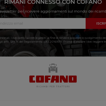
RIMANI CONNESSO CON COFANO
a newsletter per ricevere aggiornamenti sul mondo dei ricambi
ISCRI
nali. I dati sono raccolti e gestiti al fine di rendere possibile lo svolgimento de
 gli artt. 13 e 14 del Regolamento (UE) 2016/679. Prima di inviare i dati leggere le