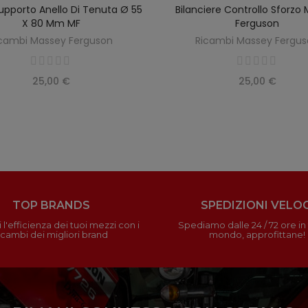
upporto Anello Di Tenuta Ø 55
Bilanciere Controllo Sforzo
AGGIUNGI AL CARRELLO
AGGIUNGI AL CARREL
X 80 Mm MF
Ferguson
cambi Massey Ferguson
Ricambi Massey Fergu
25,00 €
25,00 €
TOP BRANDS
SPEDIZIONI VELOC
 l'efficienza dei tuoi mezzi con i
Spediamo dalle 24 / 72 ore in t
icambi dei migliori brand
mondo, approfittane!