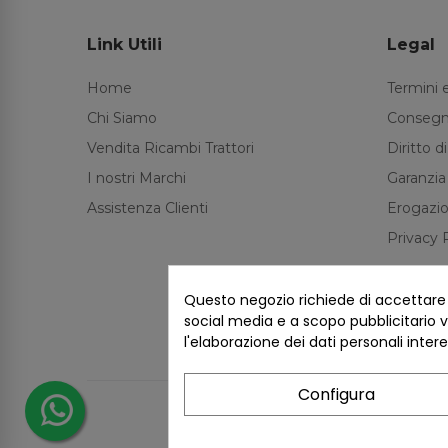
Link Utili
Legal
Home
Termini 
Chi Siamo
Consegn
Vendita Ricambi Trattori
Diritto 
I nostri Marchi
Garanzia
Assistenza Clienti
Erogazio
Privacy 
Questo negozio richiede di accettare i 
social media e a scopo pubblicitario ve
l'elaborazione dei dati personali inter
Configura