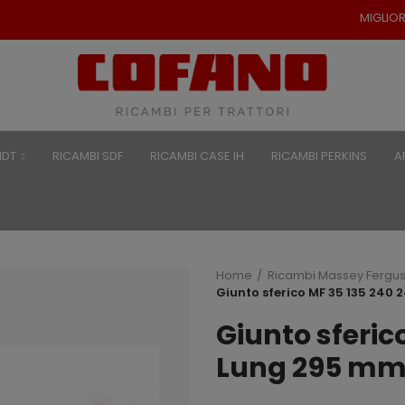
MIGLIORI PREZZI PER RICAM
NDT
RICAMBI SDF
RICAMBI CASE IH
RICAMBI PERKINS
A
Home
Ricambi Massey Fergu
Giunto sferico MF 35 135 240 
Giunto sferic
Lung 295 mm 