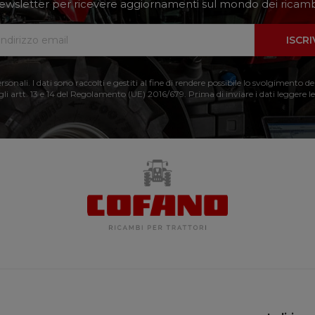
a newsletter per ricevere aggiornamenti sul mondo dei ricambi
ISCRI
nali. I dati sono raccolti e gestiti al fine di rendere possibile lo svolgimento de
 gli artt. 13 e 14 del Regolamento (UE) 2016/679. Prima di inviare i dati leggere le