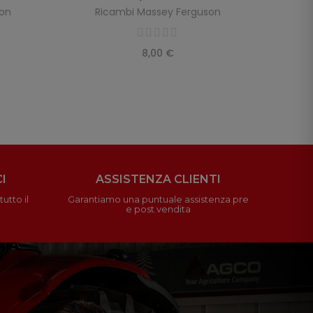
son
Ricambi Massey Ferguson
8,00 €
I
ASSISTENZA CLIENTI
utto il
Garantiamo una puntuale assistenza pre
e post vendita