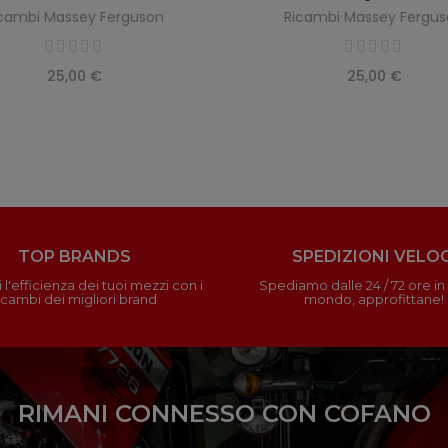
cambi Massey Ferguson
Ricambi Massey Fergu
25,00 €
25,00 €
TOP BRANDS
SPEDIZIONI VELOC
 l'efficienza dei tuoi mezzi con i
Spediamo dalle 24 / 72 ore in t
icambi dei migliori brand
mondo, approfittane!
RIMANI CONNESSO CON COFANO