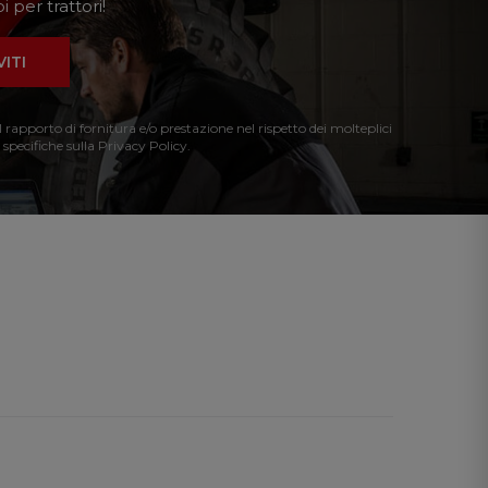
 per trattori!
VITI
l rapporto di fornitura e/o prestazione nel rispetto dei molteplici
 specifiche sulla Privacy Policy.