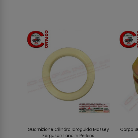
iale Ø
Guarnizione Cilindro Idroguida Massey
Corpo S
O
AGGIUNGI AL CARRELLO
200-300-
Ferguson Landini Perkins