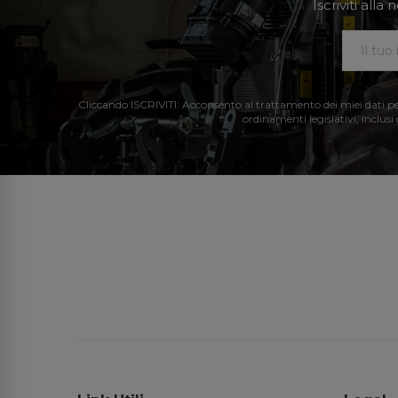
Iscriviti all
Cliccando ISCRIVITI: Acconsento al trattamento dei miei dati perso
ordinamenti legislativi, inclusi