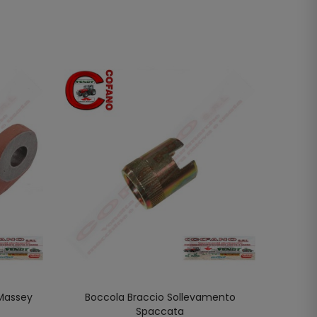
 Massey
Boccola Braccio Sollevamento
Boccol
LO
AGGIUNGI AL CARRELLO
Spaccata
R