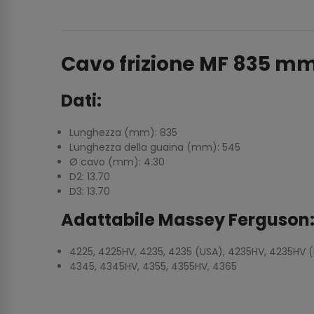
Cavo frizione MF 835 m
Dati:
Lunghezza (mm): 835
Lunghezza della guaina (mm): 545
Ø cavo (mm): 4.30
D2: 13.70
D3: 13.70
Adattabile Massey Ferguson
4225, 4225HV, 4235, 4235 (USA), 4235HV, 4235HV (
4345, 4345HV, 4355, 4355HV, 4365