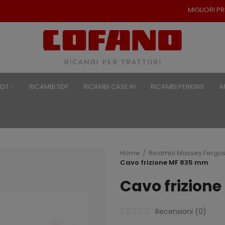
MIGLIORI PREZZI PER RICAMBI PER T
NDT
RICAMBI SDF
RICAMBI CASE IH
RICAMBI PERKINS
A
Home
Ricambi Massey Fergu
Cavo frizione MF 835 mm
Cavo frizion
Recensioni (
0
)