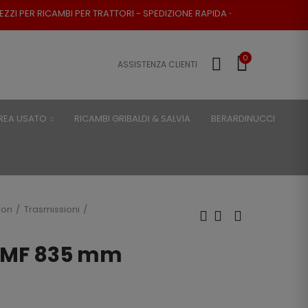
RATTORI - SPEDIZIONE RAPIDA - RESO POSSIBILE
0
ASSISTENZA CLIENTI
REA USATO
RICAMBI GRIBALDI & SALVIA
BERARDINUCCI
son
Trasmissioni
e MF 835 mm