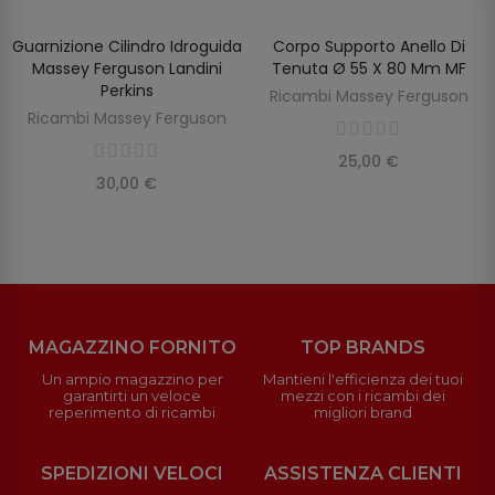
Guarnizione Cilindro Idroguida
Corpo Supporto Anello Di
AGGIUNGI AL CARRELLO
AGGIUNGI AL CARRELLO
Massey Ferguson Landini
Tenuta Ø 55 X 80 Mm MF
Perkins
Ricambi Massey Ferguson
Ricambi Massey Ferguson
25,00 €
30,00 €
MAGAZZINO FORNITO
TOP BRANDS
Un ampio magazzino per
Mantieni l'efficienza dei tuoi
garantirti un veloce
mezzi con i ricambi dei
reperimento di ricambi
migliori brand
SPEDIZIONI VELOCI
ASSISTENZA CLIENTI