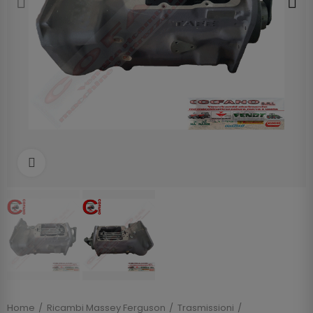
Clicca per allargare
Home
Ricambi Massey Ferguson
Trasmissioni