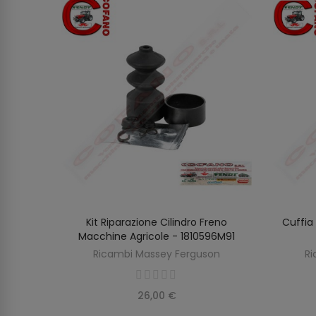
1
Kit Riparazione Cilindro Freno
Cuffia
O
AGGIUNGI AL CARRELLO
Macchine Agricole - 1810596M91
Ricambi Massey Ferguson
Ri
26,00 €