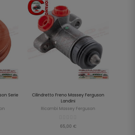
on Serie
Cilindretto Freno Massey Ferguson
Serbat
SCOPRIRE
Landini
son
Ricambi Massey Ferguson
R
65,00 €