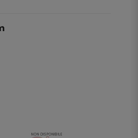
mm
NON DISPONIBILE
NON DI