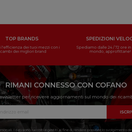
TOP BRANDS
SPEDIZIONI VELOC
 l'efficienza dei tuoi mezzi con i
Spediamo dalle 24 / 72 ore in t
icambi dei migliori brand
mondo, approfittane!
RIMANI CONNESSO CON COFANO
a newsletter per ricevere aggiornamenti sul mondo dei ricambi
ISCRI
nali. I dati sono raccolti e gestiti al fine di rendere possibile lo svolgimento de