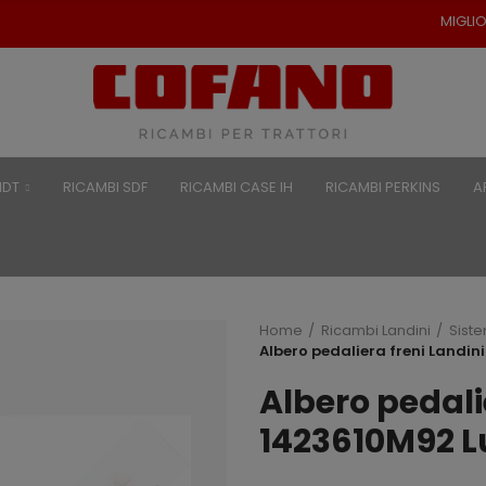
MIGLIORI PREZZI PER RICAM
NDT
RICAMBI SDF
RICAMBI CASE IH
RICAMBI PERKINS
A
Home
Ricambi Landini
Sist
Albero pedaliera freni Landi
Albero pedali
1423610M92 