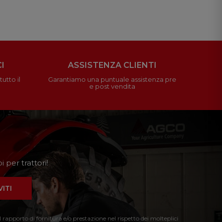
I
ASSISTENZA CLIENTI
utto il
Garantiamo una puntuale assistenza pre
e post vendita
 per trattori!
VITI
l rapporto di fornitura e/o prestazione nel rispetto dei molteplici