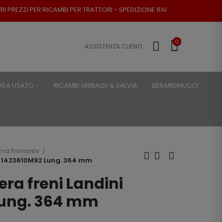
BI PER TRATTORI - SPEDIZIONE RAPIDA - RESO POSSIBILE
0
ASSISTENZA CLIENTI
REA USATO
RICAMBI GRIBALDI & SALVIA
BERARDINUCCI
ema Frenante
ni 1423610M92 Lung. 364 mm
era freni Landini
Lung. 364 mm