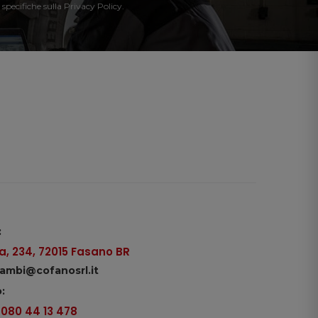
 specifiche sulla Privacy Policy.
:
, 234, 72015 Fasano BR
icambi@cofanosrl.it
:
9 080 44 13 478