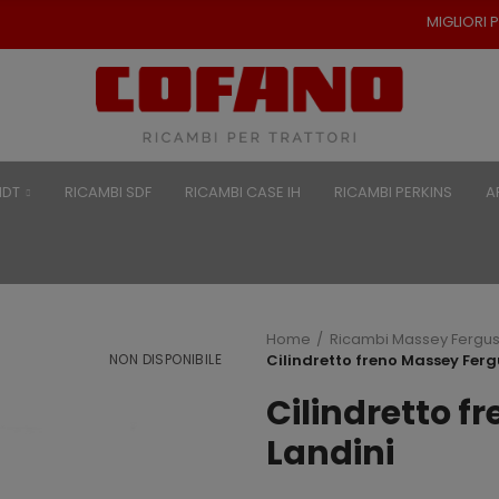
MIGLIORI PREZZI PER RICAMBI P
NDT
RICAMBI SDF
RICAMBI CASE IH
RICAMBI PERKINS
A
Home
Ricambi Massey Fergu
NON DISPONIBILE
Cilindretto freno Massey Fer
Cilindretto 
Landini