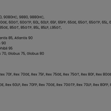
9080, 9080HC, 9880, 9880HC,
 60GE, 60GT, 60GTP, 60L, 60LP, 65F, 65FP, 65GE, 65GT, 65GTP, 65L, 6
P, 85GE, 85GT, 85GTP, 85L, 85LP, L95GT,
lantis 85, Atlantis 90
s 90
Ghibli 95
s 70, Globus 75, Globus 80
 Rex 70F, Rex 70GE, Rex 75F, Rex 75GE, Rex 75GT, Rex 80F, Rex 80G
GE, Rex 60LP, Rex 70FP, Rex 70GE, Rex 70GTP, Rex 70LP, Rex 80FP,
5V,
V,
0V,