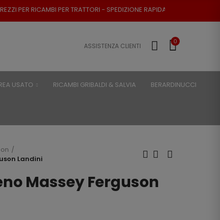
ER TRATTORI - SPEDIZIONE RAPIDA - RESO POSSIBILE
0
ASSISTENZA CLIENTI
REA USATO
RICAMBI GRIBALDI & SALVIA
BERARDINUCCI
son
guson Landini
freno Massey Ferguson