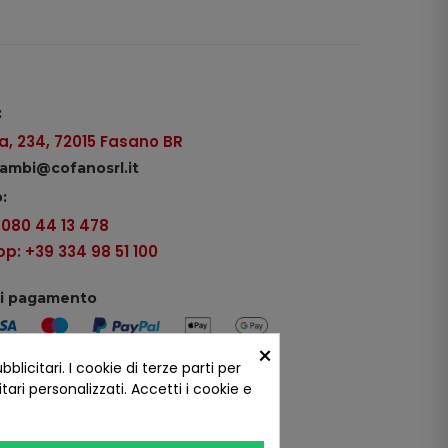
:
, 234, 72015 Fasano BR
icambi@cofanosrl.it
:
9 080 44 13 478
: +39 334 98 51 100
di pagamento
×
icitari. I cookie di terze parti per
ui social
ari personalizzati. Accetti i cookie e