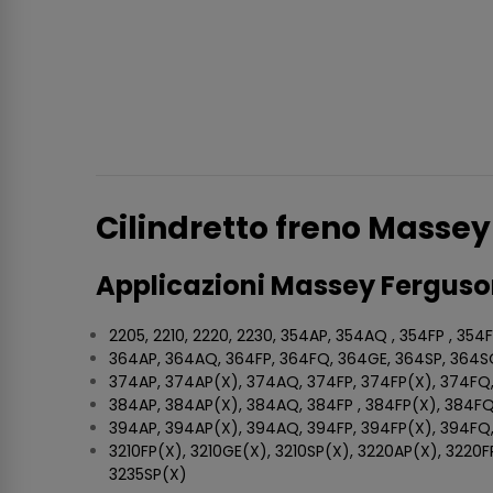
Cilindretto freno Masse
Applicazioni Massey Ferguso
2205, 2210, 2220, 2230, 354AP, 354AQ , 354FP , 35
364AP, 364AQ, 364FP, 364FQ, 364GE, 364SP, 364S
374AP, 374AP(X), 374AQ, 374FP, 374FP(X), 374FQ,
384AP, 384AP(X), 384AQ, 384FP , 384FP(X), 384F
394AP, 394AP(X), 394AQ, 394FP, 394FP(X), 394FQ
3210FP(X), 3210GE(X), 3210SP(X), 3220AP(X), 3220F
3235SP(X)