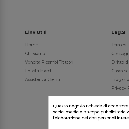
Link Utili
Legal
Home
Termini 
Chi Siamo
Consegn
Vendita Ricambi Trattori
Diritto 
I nostri Marchi
Garanzia
Assistenza Clienti
Erogazio
Privacy 
Questo negozio richiede di accettare i 
social media e a scopo pubblicitario ve
l'elaborazione dei dati personali inter