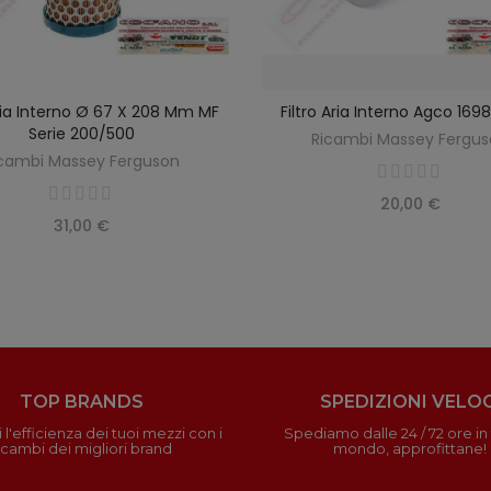
Aria Interno Ø 67 X 208 Mm MF
Filtro Aria Interno Agco 16
SCOPRIRE
AGGIUNGI AL CARREL
Serie 200/500
Ricambi Massey Fergu
cambi Massey Ferguson
20,00 €
31,00 €
TOP BRANDS
SPEDIZIONI VELOC
 l'efficienza dei tuoi mezzi con i
Spediamo dalle 24 / 72 ore in t
icambi dei migliori brand
mondo, approfittane!