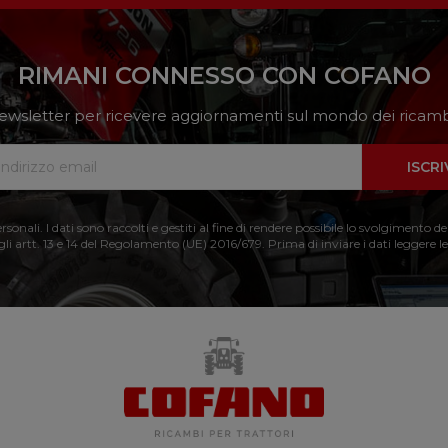
RIMANI CONNESSO CON COFANO
a newsletter per ricevere aggiornamenti sul mondo dei ricambi
ISCRI
nali. I dati sono raccolti e gestiti al fine di rendere possibile lo svolgimento de
 gli artt. 13 e 14 del Regolamento (UE) 2016/679. Prima di inviare i dati leggere le