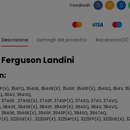
Descrizione
Dettagli del prodotto
Recensioni(0)
y Ferguson Landini
n:
4FP(X), 354FQ, 354GE, 354GE(X), 354SP, 354SP(X), 354SQ, 354V, 3
Q, 364V, 364VQ,
 374GE , 374GE(X), 374SP, 374SP(X), 374SQ, 374V, 374VQ,
Q, 384GE, 384GE(X), 384SP, 384SP(X), 384SQ, 384V, 384VQ,
, 394GE, 394GE(X), 394SP, 394SP(X), 394SQ, 394TAQ,
P(X), 3220GE(X) , 3220SP(X), 3225AP(X), 3225FP(X), 3225GE(X), 3