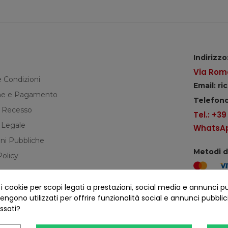
Indirizzo
Via Roma
e Condizioni
Email: r
e e Pagamento
Telefono
di Recesso
Tel.: +3
 Legale
WhatsApp
ni Pubbliche
Metodi 
Policy
cookie per scopi legati a prestazioni, social media e annunci pubbl
Seguici s
ngono utilizzati per offrire funzionalità social e annunci pubblicit
essati?