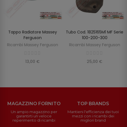
Tappo Radiatore Massey
Tubo Cod. 1825165M1 MF Serie
AGGIUNGI AL CARRELLO
AGGIUNGI AL CARRELLO
Ferguson
100-200-300
Ricambi Massey Ferguson
Ricambi Massey Ferguson
13,00 €
25,00 €
MAGAZZINO FORNITO
TOP BRANDS
Un ampio magazzino per
Mantieni l'efficienza dei tuoi
garantirti un veloce
mezzi con i ricambi dei
reperimento di ricambi
migliori brand