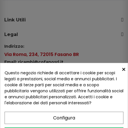
Link Utili
Legal
Indirizzo:
Via Roma, 234, 72015 Fasano BR
Email: ricambi@cofanosrl.it
×
Telefono:
Questo negozio richiede di accettare i cookie per scopi
Tel.: +39 080 44 13 478
legati a prestazioni, social media e annunci pubblicitari. I
cookie di terze parti per social media e a scopo
WhatsApp: +39 334 98 51 100
pubblicitario vengono utilizzati per offrire funzionalità social
e annunci pubblicitari personalizzati. Accetti i cookie e
Metodi di pagamento
l'elaborazione dei dati personali interessati?
Configura
Seguici sui social