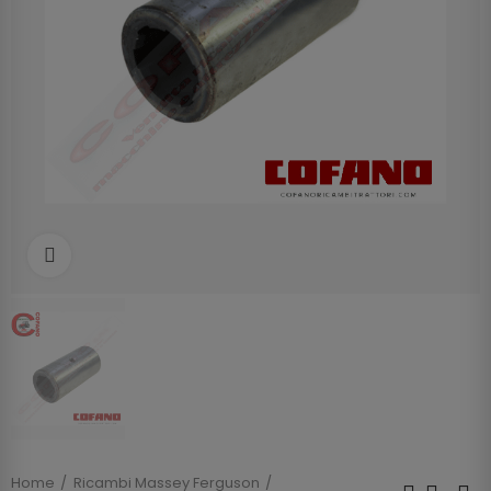
Clicca per allargare
Home
Ricambi Massey Ferguson