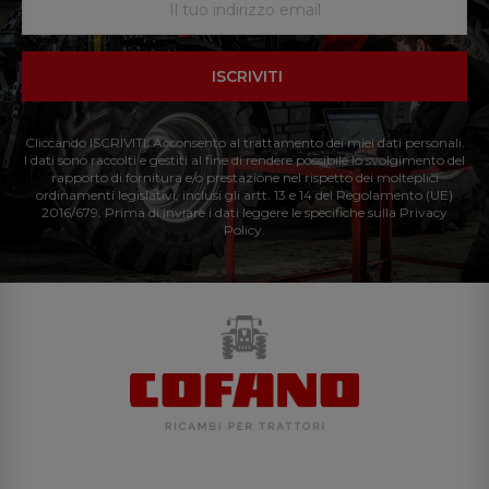
ISCRIVITI
Cliccando ISCRIVITI: Acconsento al trattamento dei miei dati personali.
I dati sono raccolti e gestiti al fine di rendere possibile lo svolgimento del
rapporto di fornitura e/o prestazione nel rispetto dei molteplici
ordinamenti legislativi, inclusi gli artt. 13 e 14 del Regolamento (UE)
2016/679. Prima di inviare i dati leggere le specifiche sulla Privacy
Policy.