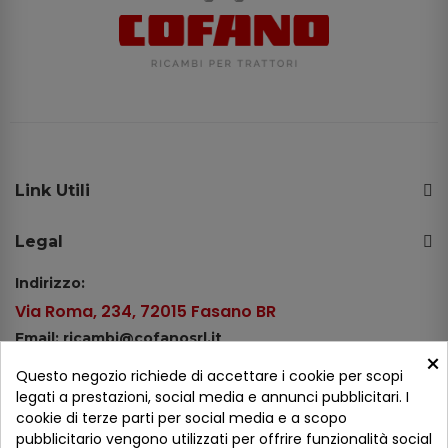
Link Utili
Legal
Indirizzo:
Via Roma, 234, 72015 Fasano BR
Email: ricambi@cofanosrl.it
×
Telefono:
Questo negozio richiede di accettare i cookie per scopi
Tel.: +39 080 44 13 478
legati a prestazioni, social media e annunci pubblicitari. I
cookie di terze parti per social media e a scopo
WhatsApp: +39 334 98 51 100
pubblicitario vengono utilizzati per offrire funzionalità social