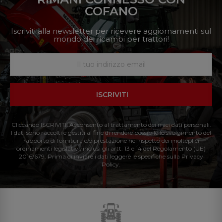
COFANO
Iscriviti alla newsletter per ricevere aggiornamenti sul
mondo dei ricambi per trattori!
ISCRIVITI
Cliccando ISCRIVITI: Acconsento al trattamento dei miei dati personali.
I dati sono raccolti e gestiti al fine di rendere possibile lo svolgimento del
rapporto di fornitura e/o prestazione nel rispetto dei molteplici
ordinamenti legislativi, inclusi gli artt. 13 e 14 del Regolamento (UE)
2016/679. Prima di inviare i dati leggere le specifiche sulla Privacy
Policy.