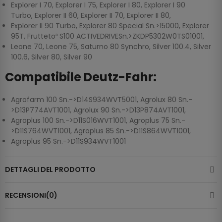
Explorer I 70, Explorer I 75, Explorer I 80, Explorer I 90
Turbo, Explorer II 60, Explorer II 70, Explorer II 80,
Explorer II 90 Turbo, Explorer 80 Special Sn.>15000, Explorer
95T, Frutteto³ S100 ACTIVEDRIVESn.>ZKDP5302W0TS01001,
Leone 70, Leone 75, Saturno 80 Synchro, Silver 100.4, Silver
100.6, Silver 80, Silver 90
Compatibile Deutz-Fahr:
Agrofarm 100 Sn.->D14S934WVT5001, Agrolux 80 Sn.-
>D13P774AVT1001, Agrolux 90 Sn.->D13P874AVT1001,
Agroplus 100 Sn.->D11S016WVT1001, Agroplus 75 Sn.-
>D11S764WVT1001, Agroplus 85 Sn.->D11S864WVT1001,
Agroplus 95 Sn.->D11S934WVT1001
DETTAGLI DEL PRODOTTO
RECENSIONI(0)