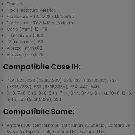
Tipo: UN
Tipo filettatura: Metrico
Filettatura - TA1: M22 x 1,5 destra
Filettatura - TA2: M14 x 1,5 destra
Cono (mm): 16 - 18
L1 (millimetri): 100
L2 (millimetri): 69
Altezza (mm):82
Altezza (mm): 70
Compatibile Case IH:
724, 824, 433 (433E,433V), 533, 633 (633E,633V), 733
(733E,733V), 833 (833E,833V), 734, 440, 540,
640, 740, 840, 940, 644, 744, 844, 844S, 844XL, 1046, 1246,
946, 553 (533E,533V), 654
Compatibile Same:
Antares 100, Centauro 60, Centurion 75 Special, Corsaro 70
Synchro, Explorer I 55, Explorer I 60, Explorer I 65,