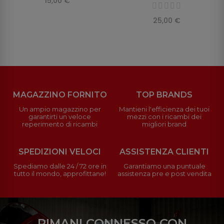
15,00 €
25,00 €
MAGAZZINO FORNITO
TOP BRANDS
Un ampio magazzino per
Mantieni l'efficienza dei tuoi
garantirti un veloce
mezzi con i ricambi dei
reperimento di ricambi
migliori brand
SPEDIZIONI VELOCI
ASSISTENZA CLIENTI
Spediamo dalle 24 / 72 ore in
Garantiamo una puntuale
tutto il mondo, approfittane!
assistenza pre e post vendita
RIMANI CONNESSO CON