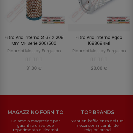
Filtro Aria Interno Ø 67 X 208
Filtro Aria Interno Agco
SCOPRIRE
AGGIUNGI AL CARRELLO
Mm MF Serie 200/500
1698684M1
Ricambi Massey Ferguson
Ricambi Massey Ferguson
31,00 €
20,00 €
MAGAZZINO FORNITO
TOP BRANDS
Un ampio magazzino per
Mantieni l'efficienza dei tuoi
garantirti un veloce
mezzi con i ricambi dei
reperimento di ricambi
migliori brand