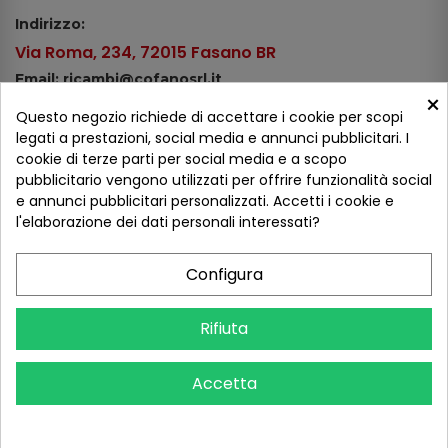
Indirizzo:
Via Roma, 234, 72015 Fasano BR
Email: ricambi@cofanosrl.it
×
Telefono:
Questo negozio richiede di accettare i cookie per scopi
Tel.: +39 080 44 13 478
legati a prestazioni, social media e annunci pubblicitari. I
cookie di terze parti per social media e a scopo
WhatsApp: +39 334 98 51 100
pubblicitario vengono utilizzati per offrire funzionalità social
e annunci pubblicitari personalizzati. Accetti i cookie e
Metodi di pagamento
l'elaborazione dei dati personali interessati?
Configura
Seguici sui social
Rifiuta
Accetta
COFANO S.R.L. - P.IVA 01254650748 - TUTTI I DIRITTI RISERVATI