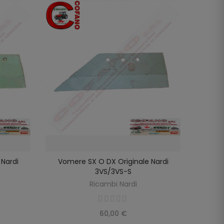
Nardi
Vomere SX O DX Originale Nardi
Molla T
SELEZIONA OPZIONI
3VS/3VS-S
Ricambi Nardi
60,00 €