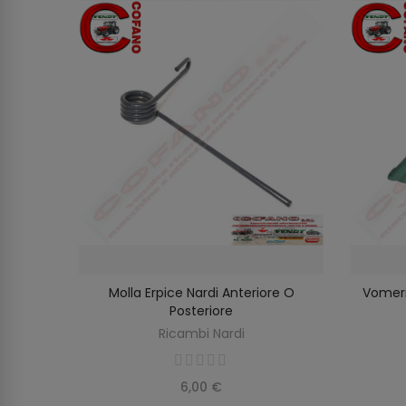
12CS54
Molla Erpice Nardi Anteriore O
Vomeri
SELEZIONA OPZIONI
O
Posteriore
Ricambi Nardi
6,00 €