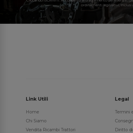
Cliccando ISCRIVITI: Acconsento al trattamento dei miei dati perso
ordinamenti legislativi, inclusi
Link Utili
Legal
Home
Termini 
Chi Siamo
Consegn
Vendita Ricambi Trattori
Diritto 