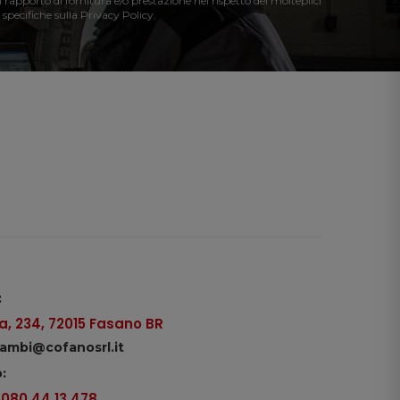
l rapporto di fornitura e/o prestazione nel rispetto dei molteplici
 specifiche sulla Privacy Policy.
:
, 234, 72015 Fasano BR
icambi@cofanosrl.it
:
9 080 44 13 478