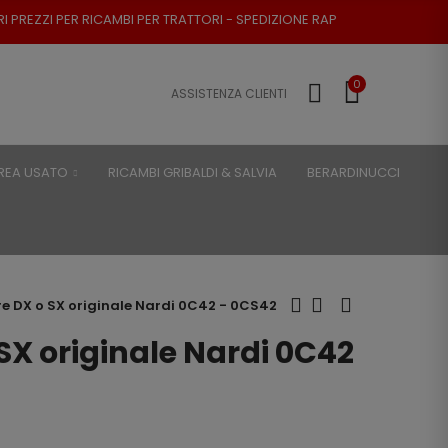
CAMBI PER TRATTORI - SPEDIZIONE RAPIDA - RESO POSSIBILE
0
ASSISTENZA CLIENTI
REA USATO
RICAMBI GRIBALDI & SALVIA
BERARDINUCCI
e DX o SX originale Nardi 0C42 - 0CS42
SX originale Nardi 0C42