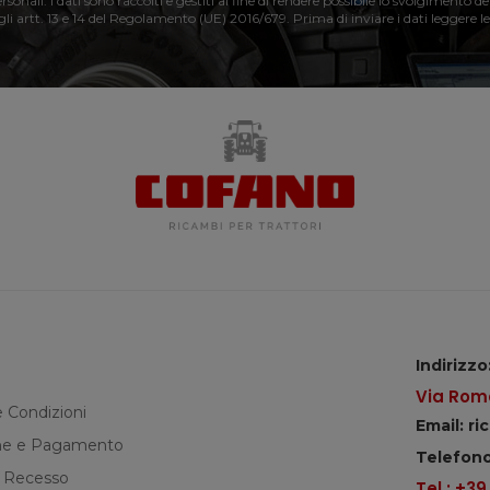
nali. I dati sono raccolti e gestiti al fine di rendere possibile lo svolgimento de
 gli artt. 13 e 14 del Regolamento (UE) 2016/679. Prima di inviare i dati leggere le
Indirizzo
Via Roma
e Condizioni
Email: r
e e Pagamento
Telefono
di Recesso
Tel.: +3