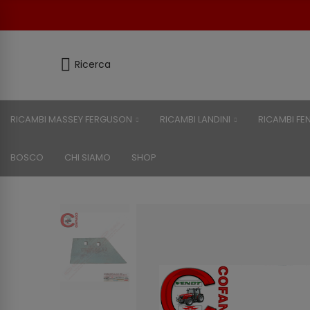
Ricerca
RICAMBI MASSEY FERGUSON
RICAMBI LANDINI
RICAMBI FE
BOSCO
CHI SIAMO
SHOP