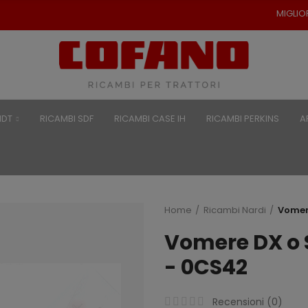
MIGLIORI PREZZI PER RI
NDT
RICAMBI SDF
RICAMBI CASE IH
RICAMBI PERKINS
A
Home
Ricambi Nardi
Vomer
Vomere DX o 
- 0CS42
Recensioni (
0
)