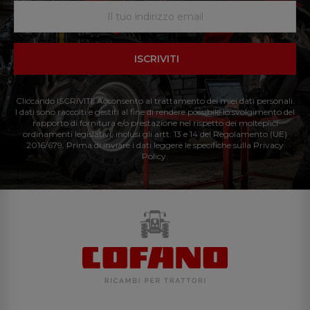
ISCRIVITI
Cliccando ISCRIVITI: Acconsento al trattamento dei miei dati personali.
I dati sono raccolti e gestiti al fine di rendere possibile lo svolgimento del
rapporto di fornitura e/o prestazione nel rispetto dei molteplici
ordinamenti legislativi, inclusi gli artt. 13 e 14 del Regolamento (UE)
2016/679. Prima di inviare i dati leggere le specifiche sulla Privacy
Policy.