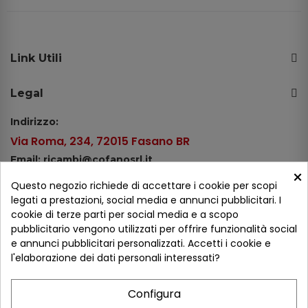
Link Utili
Legal
Indirizzo:
Via Roma, 234, 72015 Fasano BR
Email: ricambi@cofanosrl.it
×
Telefono:
Questo negozio richiede di accettare i cookie per scopi
Tel.: +39 080 44 13 478
legati a prestazioni, social media e annunci pubblicitari. I
cookie di terze parti per social media e a scopo
WhatsApp: +39 334 98 51 100
pubblicitario vengono utilizzati per offrire funzionalità social
e annunci pubblicitari personalizzati. Accetti i cookie e
Metodi di pagamento
l'elaborazione dei dati personali interessati?
Configura
Seguici sui social