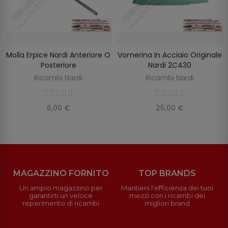
Molla Erpice Nardi Anteriore O
Vomerina In Acciaio Originale
SELEZIONA OPZIONI
AGGIUNGI AL CARRELLO
Posteriore
Nardi 2C430
Ricambi Nardi
Ricambi Nardi
6,00 €
25,00 €
MAGAZZINO FORNITO
TOP BRANDS
Un ampio magazzino per
Mantieni l'efficienza dei tuoi
garantirti un veloce
mezzi con i ricambi dei
reperimento di ricambi
migliori brand