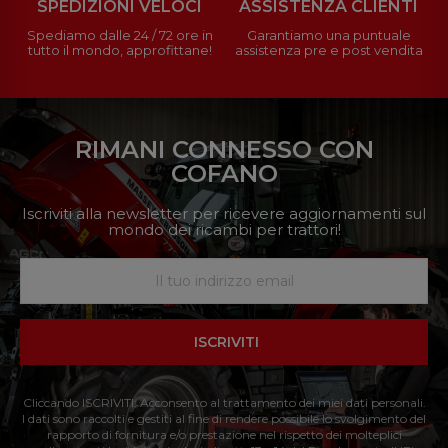
SPEDIZIONI VELOCI
ASSISTENZA CLIENTI
Spediamo dalle 24 / 72 ore in
Garantiamo una puntuale
tutto il mondo, approfittane!
assistenza pre e post vendita
RIMANI CONNESSO CON
COFANO
Iscriviti alla newsletter per ricevere aggiornamenti sul
mondo dei ricambi per trattori!
ISCRIVITI
Cliccando ISCRIVITI: Acconsento al trattamento dei miei dati personali.
I dati sono raccolti e gestiti al fine di rendere possibile lo svolgimento del
rapporto di fornitura e/o prestazione nel rispetto dei molteplici