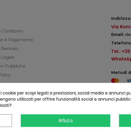
Indirizzo
Via Roma
e Condizioni
Email: r
e e Pagamento
Telefono
di Recesso
Tel.: +3
 Legale
WhatsApp
ni Pubbliche
Metodi 
Policy
cookie per scopi legati a prestazioni, social media e annunci pubbl
Seguici s
ngono utilizzati per offrire funzionalità social e annunci pubblicit
essati?
Rifiuta
COFANO S.R.L. - P.IVA 01254650748 - TUTTI I DIRITTI RISERVATI