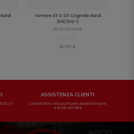
Nardi
Vomere SX O DX Originale Nardi
Molla T
SELEZIONA OPZIONI
3VS/3VS-S
Ricambi Nardi
60,00 €
I
ASSISTENZA CLIENTI
utto il
Garantiamo una puntuale assistenza pre
e post vendita