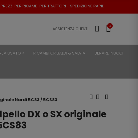
BI PER TRATTORI - SPEDIZIONE RAPIDA - RESO POSSIBILE
0
ASSISTENZA CLIENTI
REA USATO
RICAMBI GRIBALDI & SALVIA
BERARDINUCCI
iginale Nardi 5C83 / 5CS83
pello DX o SX originale
 5CS83