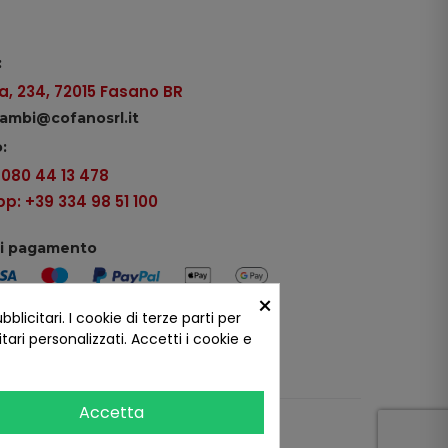
:
, 234, 72015 Fasano BR
icambi@cofanosrl.it
:
9 080 44 13 478
: +39 334 98 51 100
di pagamento
×
icitari. I cookie di terze parti per
ui social
ari personalizzati. Accetti i cookie e
Accetta