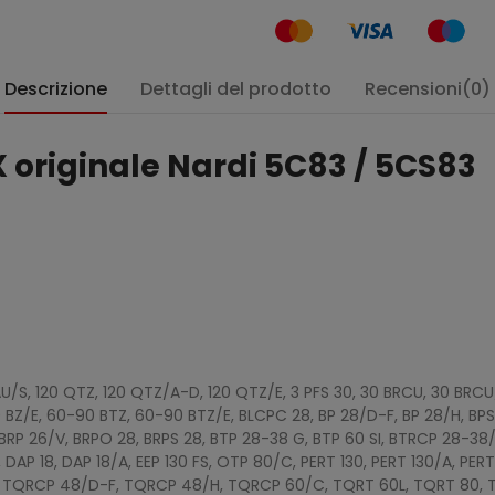
Descrizione
Dettagli del prodotto
Recensioni(0)
 originale Nardi 5C83 / 5CS83
/S, 120 QTZ, 120 QTZ/A-D, 120 QTZ/E, 3 PFS 30, 30 BRCU, 30 BRCU
 BZ/E, 60-90 BTZ, 60-90 BTZ/E, BLCPC 28, BP 28/D-F, BP 28/H, BP
BRP 26/V, BRPO 28, BRPS 28, BTP 28-38 G, BTP 60 SI, BTRCP 28-3
AP 18, DAP 18/A, EEP 130 FS, OTP 80/C, PERT 130, PERT 130/A, PER
0, TQRCP 48/D-F, TQRCP 48/H, TQRCP 60/C, TQRT 60L, TQRT 80, T