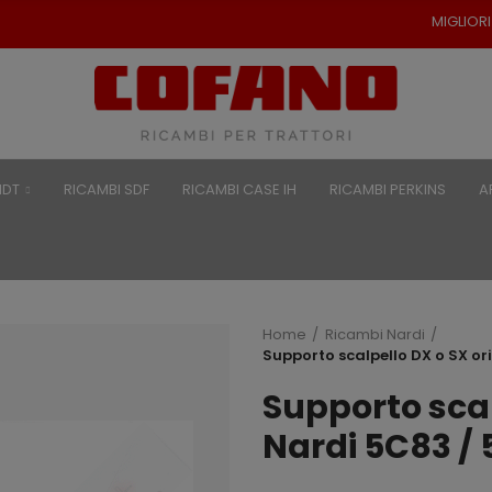
MIGLIORI PREZZI PER RICAM
NDT
RICAMBI SDF
RICAMBI CASE IH
RICAMBI PERKINS
A
Home
Ricambi Nardi
Supporto scalpello DX o SX or
Supporto scal
Nardi 5C83 /