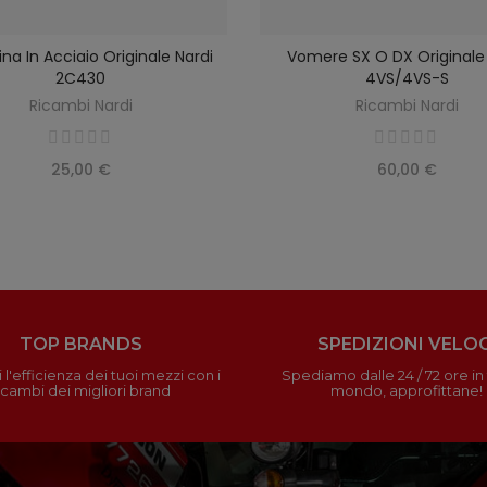
na In Acciaio Originale Nardi
Vomere SX O DX Originale 
SELEZIONA OPZIONI
AGGIUNGI AL CARRELLO
2C430
4VS/4VS-S
Ricambi Nardi
Ricambi Nardi
25,00 €
60,00 €
TOP BRANDS
SPEDIZIONI VELOC
 l'efficienza dei tuoi mezzi con i
Spediamo dalle 24 / 72 ore in t
icambi dei migliori brand
mondo, approfittane!