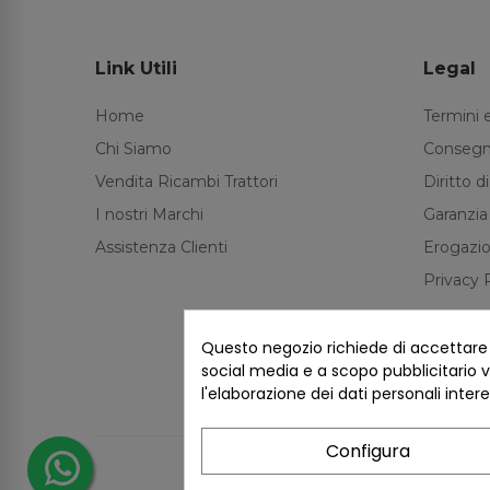
Link Utili
Legal
Home
Termini 
Chi Siamo
Consegn
Vendita Ricambi Trattori
Diritto 
I nostri Marchi
Garanzia
Assistenza Clienti
Erogazio
Privacy 
Questo negozio richiede di accettare i 
social media e a scopo pubblicitario ve
l'elaborazione dei dati personali inter
Configura