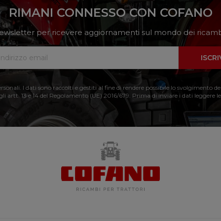
RIMANI CONNESSO CON COFANO
a newsletter per ricevere aggiornamenti sul mondo dei ricambi
ISCRI
nali. I dati sono raccolti e gestiti al fine di rendere possibile lo svolgimento de
 gli artt. 13 e 14 del Regolamento (UE) 2016/679. Prima di inviare i dati leggere le