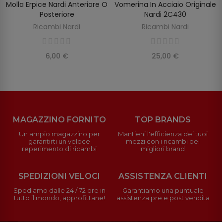
Molla Erpice Nardi Anteriore O
Vomerina In Acciaio Originale
SELEZIONA OPZIONI
AGGIUNGI AL CARRELLO
Posteriore
Nardi 2C430
Ricambi Nardi
Ricambi Nardi
6,00 €
25,00 €
MAGAZZINO FORNITO
TOP BRANDS
Un ampio magazzino per
Mantieni l'efficienza dei tuoi
garantirti un veloce
mezzi con i ricambi dei
reperimento di ricambi
migliori brand
SPEDIZIONI VELOCI
ASSISTENZA CLIENTI
Spediamo dalle 24 / 72 ore in
Garantiamo una puntuale
tutto il mondo, approfittane!
assistenza pre e post vendita