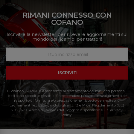
RIMANI CONNESSO CON
COFANO
Iscriviti alla newsletter per ricevere aggiornamenti sul
mondo dei ricambi per trattori!
ISCRIVITI
Cliccando ISCRIVITI: Acconsento al trattamento dei miei dati personali.
I dati sono raccolti e gestiti al fine di rendere possibile lo svolgimento del
rapporto di fornitura e/o prestazione nel rispetto dei molteplici
ordinamenti legislativi, inclusi gli artt. 13 e 14 del Regolamento (UE)
2016/679. Prima di inviare i dati leggere le specifiche sulla Privacy
Policy.