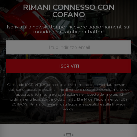
RIMANI CONNESSO CON
COFANO
Iscriviti alla newsletter per ricevere aggiornamenti sul
mondo dei ricambi per trattori!
ISCRIVITI
Cliccando ISCRIVITI: Acconsento al trattamento dei miei dati personali.
I dati sono raccolti e gestiti al fine di rendere possibile lo svolgimento del
rapporto di fornitura e/o prestazione nel rispetto dei molteplici
ordinamenti legislativi, inclusi gli artt. 13 e 14 del Regolamento (UE)
2016/679. Prima di inviare i dati leggere le specifiche sulla Privacy
Policy.