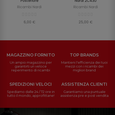
Posteriore
Nardi 2C430
Ricambi Nardi
Ricambi Nardi
6,00 €
25,00 €
MAGAZZINO FORNITO
TOP BRANDS
Un ampio magazzino per
Mantieni l'efficienza dei tuoi
garantirti un veloce
mezzi con i ricambi dei
reperimento di ricambi
migliori brand
SPEDIZIONI VELOCI
ASSISTENZA CLIENTI
Spediamo dalle 24 / 72 ore in
Garantiamo una puntuale
tutto il mondo, approfittane!
assistenza pre e post vendita