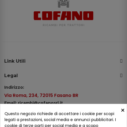
Link Utili
Legal
Indirizzo:
Via Roma, 234, 72015 Fasano BR
Email: ricambi@cofanosrl.it
×
Telefono:
Questo negozio richiede di accettare i cookie per scopi
Tel.: +39 080 44 13 478
legati a prestazioni, social media e annunci pubblicitari. I
cookie di terze parti per social media e a scopo
WhatsApp: +39 334 98 51 100