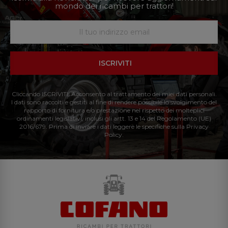
mondo dei ricambi per trattori!
ISCRIVITI
Cliccando ISCRIVITI: Acconsento al trattamento dei miei dati personali.
I dati sono raccolti e gestiti al fine di rendere possibile lo svolgimento del
rapporto di fornitura e/o prestazione nel rispetto dei molteplici
ordinamenti legislativi, inclusi gli artt. 13 e 14 del Regolamento (UE)
2016/679. Prima di inviare i dati leggere le specifiche sulla Privacy
Policy.