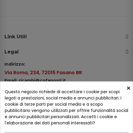
Link Utili
Legal
Indirizzo:
Via Roma, 234, 72015 Fasano BR
Email: ricambi@cofanosrl.it
×
Telefono:
Questo negozio richiede di accettare i cookie per scopi
Tel.: +39 080 44 13 478
legati a prestazioni, social media e annunci pubblicitari. I
cookie di terze parti per social media e a scopo
WhatsApp: +39 334 98 51 100
pubblicitario vengono utilizzati per offrire funzionalità social
e annunci pubblicitari personalizzati. Accetti i cookie e
Metodi di pagamento
l'elaborazione dei dati personali interessati?