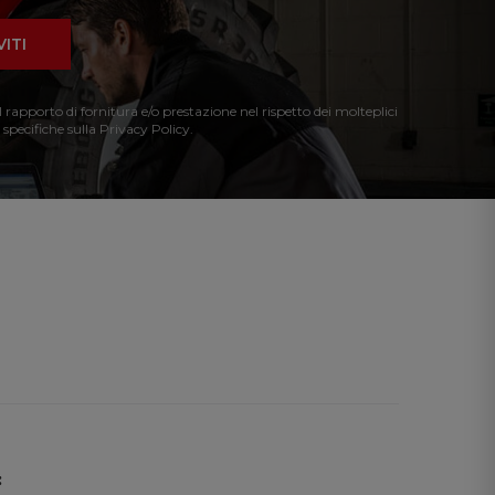
VITI
l rapporto di fornitura e/o prestazione nel rispetto dei molteplici
 specifiche sulla Privacy Policy.
: