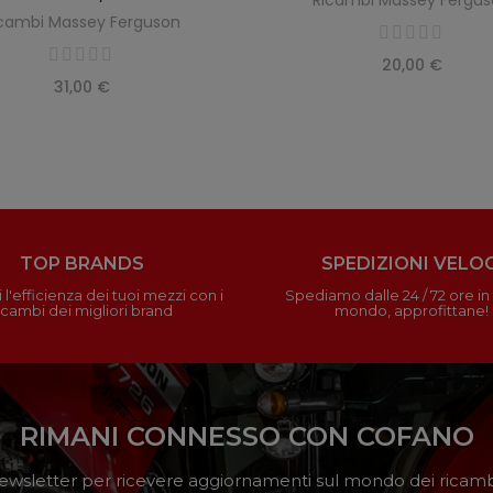
Ricambi Massey Fergu
cambi Massey Ferguson
20,00 €
31,00 €
TOP BRANDS
SPEDIZIONI VELOC
 l'efficienza dei tuoi mezzi con i
Spediamo dalle 24 / 72 ore in t
icambi dei migliori brand
mondo, approfittane!
RIMANI CONNESSO CON COFANO
a newsletter per ricevere aggiornamenti sul mondo dei ricambi