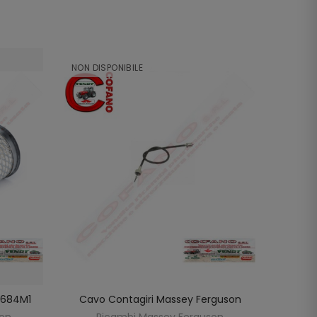
NON DISPONIBILE
NON DI
98684M1
Cavo Contagiri Massey Ferguson
Cavo
SCOPRIRE
LO