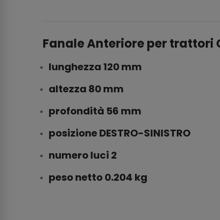
Fanale Anteriore per tratto
lunghezza
120
mm
altezza
80
mm
profondità
56
mm
posizione
DESTRO-SINISTRO
numero luci
2
peso netto
0.204
kg