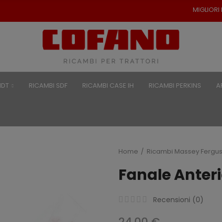
MIGLIORI PREZZI PER RICAMBI
NDT
RICAMBI SDF
RICAMBI CASE IH
RICAMBI PERKINS
A
Home
Ricambi Massey Fergu
Fanale Anteri
Recensioni (
0
)
24,00 €