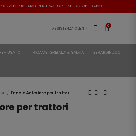
 PER TRATTORI - SPEDIZIONE RAPIDA - RESO POSSIBILE
0
ASSISTENZA CLIENTI
REA USATO
RICAMBI GRIBALDI & SALVIA
BERARDINUCCI
son
Fanale Anteriore per trattori
ore per trattori