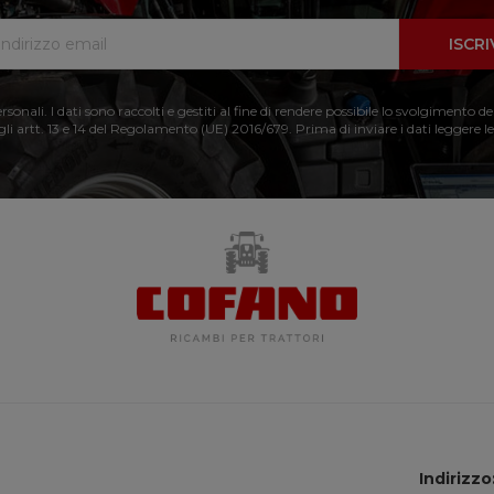
ISCRI
nali. I dati sono raccolti e gestiti al fine di rendere possibile lo svolgimento de
 gli artt. 13 e 14 del Regolamento (UE) 2016/679. Prima di inviare i dati leggere le
Indirizzo