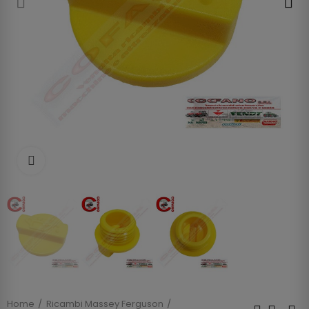
Clicca per allargare
Home
Ricambi Massey Ferguson