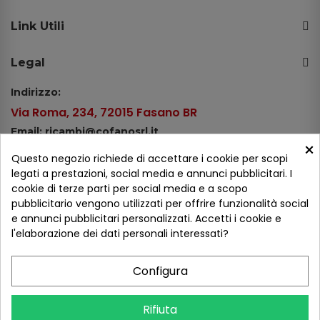
Link Utili
Legal
Indirizzo:
Via Roma, 234, 72015 Fasano BR
Email: ricambi@cofanosrl.it
×
Telefono:
Questo negozio richiede di accettare i cookie per scopi
Tel.: +39 080 44 13 478
legati a prestazioni, social media e annunci pubblicitari. I
cookie di terze parti per social media e a scopo
WhatsApp: +39 334 98 51 100
pubblicitario vengono utilizzati per offrire funzionalità social
e annunci pubblicitari personalizzati. Accetti i cookie e
Metodi di pagamento
l'elaborazione dei dati personali interessati?
Configura
Seguici sui social
Rifiuta