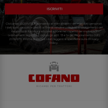
ISCRIVITI
Cliccando ISCRIVITI: Acconsento al trattamento dei miei dati personali.
I dati sono raccolti e gestiti al fine di rendere possibile lo svolgimento del
rapporto di fornitura e/o prestazione nel rispetto dei molteplici
ordinamenti legislativi, inclusi gli artt. 13 e 14 del Regolamento (UE)
2016/679. Prima di inviare i dati leggere le specifiche sulla Privacy
Policy.