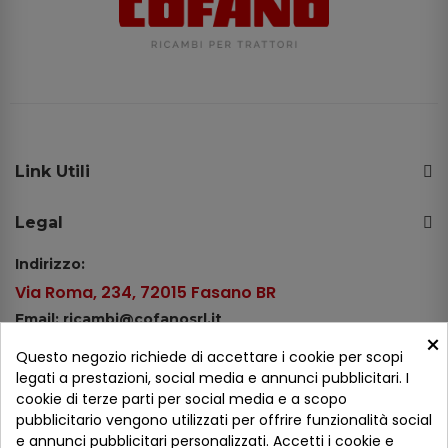
Link Utili
Legal
Indirizzo:
Via Roma, 234, 72015 Fasano BR
Email: ricambi@cofanosrl.it
×
Telefono:
Questo negozio richiede di accettare i cookie per scopi
Tel.: +39 080 44 13 478
legati a prestazioni, social media e annunci pubblicitari. I
cookie di terze parti per social media e a scopo
WhatsApp: +39 334 98 51 100
pubblicitario vengono utilizzati per offrire funzionalità social
e annunci pubblicitari personalizzati. Accetti i cookie e