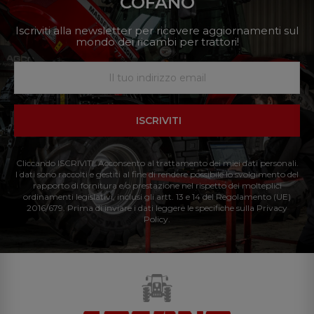
COFANO
Iscriviti alla newsletter per ricevere aggiornamenti sul
mondo dei ricambi per trattori!
ISCRIVITI
Cliccando ISCRIVITI: Acconsento al trattamento dei miei dati personali.
I dati sono raccolti e gestiti al fine di rendere possibile lo svolgimento del
rapporto di fornitura e/o prestazione nel rispetto dei molteplici
ordinamenti legislativi, inclusi gli artt. 13 e 14 del Regolamento (UE)
2016/679. Prima di inviare i dati leggere le specifiche sulla Privacy
Policy.