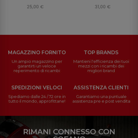
25,00 €
31,00 €
MAGAZZINO FORNITO
TOP BRANDS
Un ampio magazzino per
Mantieni l'efficienza dei tuoi
garantirti un veloce
mezzi con i ricambi dei
reperimento di ricambi
migliori brand
SPEDIZIONI VELOCI
ASSISTENZA CLIENTI
Spediamo dalle 24 / 72 ore in
Garantiamo una puntuale
tutto il mondo, approfittane!
assistenza pre e post vendita
RIMANI CONNESSO CON