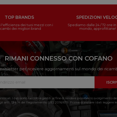
TOP BRANDS
SPEDIZIONI VELOC
 l'efficienza dei tuoi mezzi con i
Spediamo dalle 24 / 72 ore in t
icambi dei migliori brand
mondo, approfittane!
RIMANI CONNESSO CON COFANO
a newsletter per ricevere aggiornamenti sul mondo dei ricambi
ISCRI
nali. I dati sono raccolti e gestiti al fine di rendere possibile lo svolgimento de
 gli artt. 13 e 14 del Regolamento (UE) 2016/679. Prima di inviare i dati leggere le