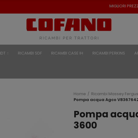
MIGLIORI PREZZI PER RICAMBI PER
NDT
RICAMBI SDF
RICAMBI CASE IH
RICAMBI PERKINS
A
Home
Ricambi Massey Fergu
Pompa acqua Agco V8367642
Pompa acqua
3600