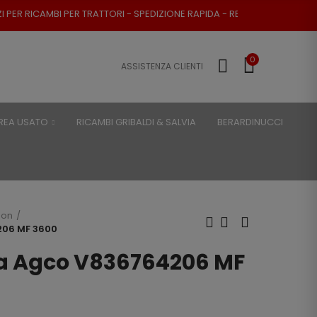
 TRATTORI - SPEDIZIONE RAPIDA - RESO POSSIBILE
0
ASSISTENZA CLIENTI
REA USATO
RICAMBI GRIBALDI & SALVIA
BERARDINUCCI
son
06 MF 3600
 Agco V836764206 MF