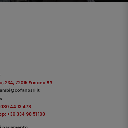
:
, 234, 72015 Fasano BR
icambi@cofanosrl.it
:
9 080 44 13 478
: +39 334 98 51 100
di pagamento