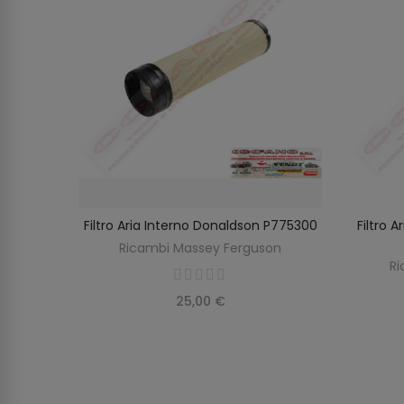
rguson
Filtro Aria Interno Donaldson P775300
Filtro 
O
AGGIUNGI AL CARRELLO
on
Ricambi Massey Ferguson
Ri
25,00 €