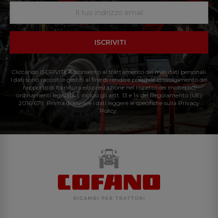
ISCRIVITI
Cliccando ISCRIVITI: Acconsento al trattamento dei miei dati personali.
I dati sono raccolti e gestiti al fine di rendere possibile lo svolgimento del
rapporto di fornitura e/o prestazione nel rispetto dei molteplici
ordinamenti legislativi, inclusi gli artt. 13 e 14 del Regolamento (UE)
2016/679. Prima di inviare i dati leggere le specifiche sulla Privacy
Policy.