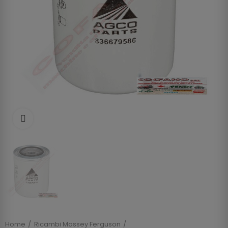
Clicca per allargare
Home
Ricambi Massey Ferguson