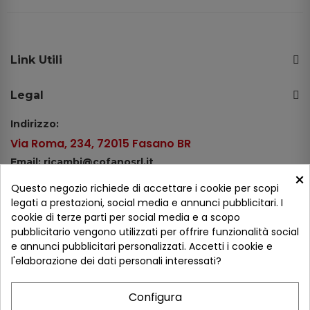
Link Utili
Legal
Indirizzo:
Via Roma, 234, 72015 Fasano BR
Email: ricambi@cofanosrl.it
×
Telefono:
Questo negozio richiede di accettare i cookie per scopi
Tel.: +39 080 44 13 478
legati a prestazioni, social media e annunci pubblicitari. I
cookie di terze parti per social media e a scopo
WhatsApp: +39 334 98 51 100
pubblicitario vengono utilizzati per offrire funzionalità social
e annunci pubblicitari personalizzati. Accetti i cookie e
Metodi di pagamento
l'elaborazione dei dati personali interessati?
Configura
Seguici sui social