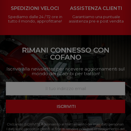
SPEDIZIONI VELOCI
ASSISTENZA CLIENTI
Spediamo dalle 24 / 72 ore in
Garantiamo una puntuale
tutto il mondo, approfittane!
assistenza pre e post vendita
RIMANI CONNESSO CON
COFANO
Iscriviti alla newsletter per ricevere aggiornamenti sul
mondo dei ricambi per trattori!
ISCRIVITI
Cliccando ISCRIVITI: Acconsento al trattamento dei miei dati personali.
I dati sono raccolti e gestiti al fine di rendere possibile lo svolgimento del