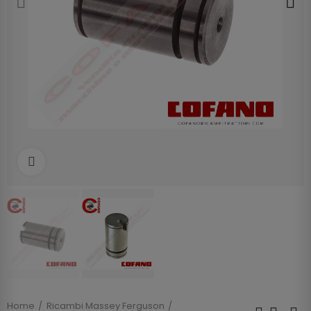
Clicca per allargare
Home
Ricambi Massey Ferguson