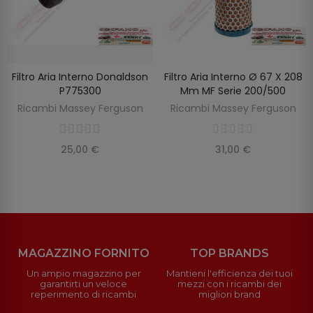
Filtro Aria Interno Donaldson
Filtro Aria Interno Ø 67 X 208
SCOPRIRE
AGGIUNGI AL CARRELLO
P775300
Mm MF Serie 200/500
Ricambi Massey Ferguson
Ricambi Massey Ferguson
25,00 €
31,00 €
MAGAZZINO FORNITO
TOP BRANDS
Un ampio magazzino per
Mantieni l'efficienza dei tuoi
garantirti un veloce
mezzi con i ricambi dei
reperimento di ricambi
migliori brand