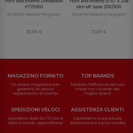
Filtro Aria Interno Donaldson
Filtro Aria Interno Ø 67 X 208
SCOPRIRE
AGGIUNGI AL CARRELLO
P775300
Mm MF Serie 200/500
Ricambi Massey Ferguson
Ricambi Massey Ferguson
25,00 €
31,00 €
MAGAZZINO FORNITO
TOP BRANDS
Un ampio magazzino per
Mantieni l'efficienza dei tuoi
garantirti un veloce
mezzi con i ricambi dei
reperimento di ricambi
migliori brand
SPEDIZIONI VELOCI
ASSISTENZA CLIENTI
Spediamo dalle 24 / 72 ore in
Garantiamo una puntuale
tutto il mondo, approfittane!
assistenza pre e post vendita