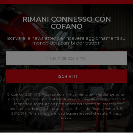
RIMANI CONNESSO CON
COFANO
Iscriviti alla newsletter per ricevere aggiornamenti sul
mondo dei ricambi per trattori!
ISCRIVITI
Cliccando ISCRIVITI: Acconsento al trattamento dei miei dati personali.
I dati sono raccolti e gestiti al fine di rendere possibile lo svolgimento del
rapporto di fornitura e/o prestazione nel rispetto dei molteplici
ordinamenti legislativi, inclusi gli artt. 13 e 14 del Regolamento (UE)
2016/679. Prima di inviare i dati leggere le specifiche sulla Privacy
Policy.