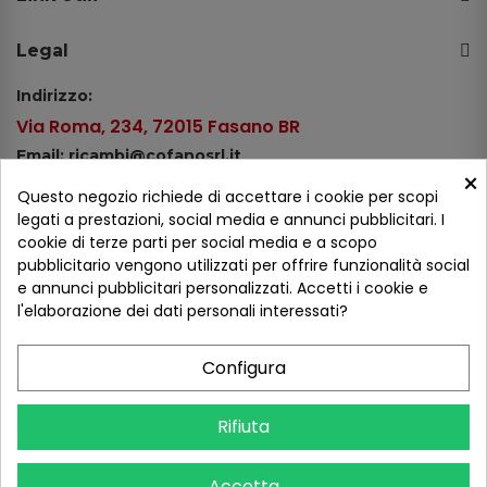
Legal
Indirizzo:
Via Roma, 234, 72015 Fasano BR
Email: ricambi@cofanosrl.it
×
Telefono:
Questo negozio richiede di accettare i cookie per scopi
Tel.: +39 080 44 13 478
legati a prestazioni, social media e annunci pubblicitari. I
cookie di terze parti per social media e a scopo
WhatsApp: +39 334 98 51 100
pubblicitario vengono utilizzati per offrire funzionalità social
e annunci pubblicitari personalizzati. Accetti i cookie e
Metodi di pagamento
l'elaborazione dei dati personali interessati?
Configura
Seguici sui social
Rifiuta
Accetta