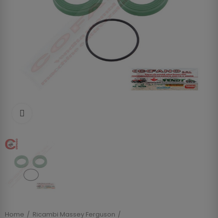
Clicca per allargare
Home
Ricambi Massey Ferguson