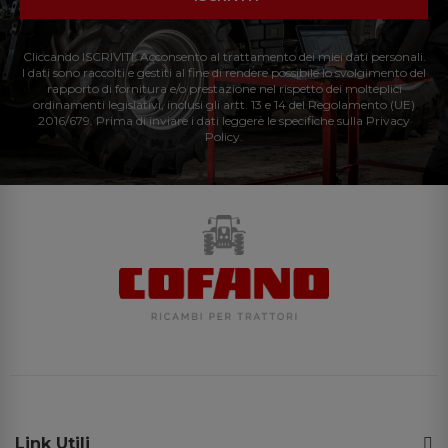
Cliccando ISCRIVITI: Acconsento al trattamento dei miei dati personali.
I dati sono raccolti e gestiti al fine di rendere possibile lo svolgimento del
rapporto di fornitura e/o prestazione nel rispetto dei molteplici
ordinamenti legislativi, inclusi gli artt. 13 e 14 del Regolamento (UE)
2016/679. Prima di inviare i dati leggere le specifiche sulla Privacy
Policy.
Link Utili