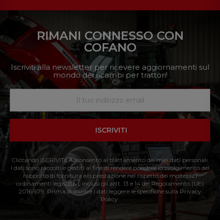
RIMANI CONNESSO CON
COFANO
Iscriviti alla newsletter per ricevere aggiornamenti sul
mondo dei ricambi per trattori!
ISCRIVITI
Cliccando ISCRIVITI: Acconsento al trattamento dei miei dati personali.
I dati sono raccolti e gestiti al fine di rendere possibile lo svolgimento del
rapporto di fornitura e/o prestazione nel rispetto dei molteplici
ordinamenti legislativi, inclusi gli artt. 13 e 14 del Regolamento (UE)
2016/679. Prima di inviare i dati leggere le specifiche sulla Privacy
Policy.