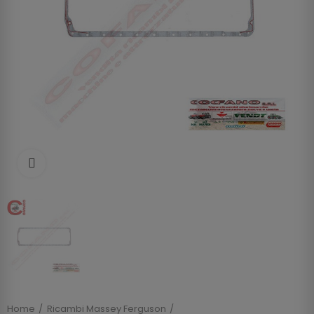
Clicca per allargare
Home
Ricambi Massey Ferguson