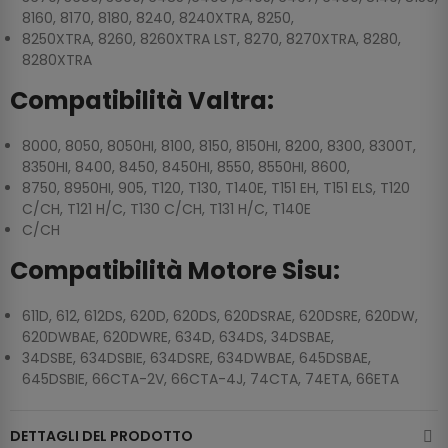
8160, 8170, 8180, 8240, 8240XTRA, 8250,
8250XTRA, 8260, 8260XTRA LST, 8270, 8270XTRA, 8280,
8280XTRA
Compatibilità Valtra:
8000, 8050, 8050HI, 8100, 8150, 8150HI, 8200, 8300, 8300T,
8350HI, 8400, 8450, 8450HI, 8550, 8550HI, 8600,
8750, 8950HI, 905, T120, T130, T140E, T151 EH, T151 ELS, T120
C/CH, T121 H/C, T130 C/CH, T131 H/C, T140E
C/CH
Compatibilità Motore Sisu:
611D, 612, 612DS, 620D, 620DS, 620DSRAE, 620DSRE, 620DW,
620DWBAE, 620DWRE, 634D, 634DS, 34DSBAE,
34DSBE, 634DSBIE, 634DSRE, 634DWBAE, 645DSBAE,
645DSBIE, 66CTA-2V, 66CTA-4J, 74CTA, 74ETA, 66ETA
DETTAGLI DEL PRODOTTO