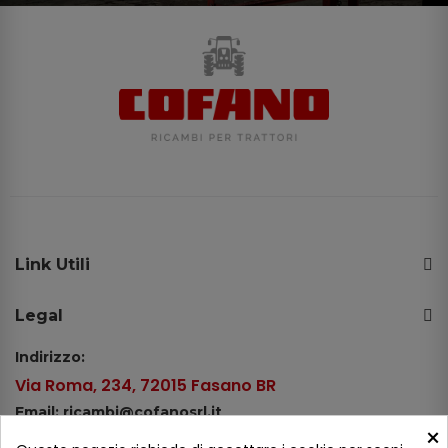
Link Utili
Legal
Indirizzo:
Via Roma, 234, 72015 Fasano BR
Email: ricambi@cofanosrl.it
×
Telefono: