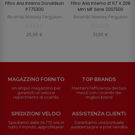
Filtro Aria Interno Donaldson
Filtro Aria Interno Ø 67 X 208
SCOPRIRE
AGGIUNGI AL CARRELLO
P775300
Mm MF Serie 200/500
Ricambi Massey Ferguson
Ricambi Massey Ferguson
25,00 €
31,00 €
MAGAZZINO FORNITO
TOP BRANDS
Un ampio magazzino per
Mantieni l'efficienza dei tuoi
garantirti un veloce
mezzi con i ricambi dei
reperimento di ricambi
migliori brand
SPEDIZIONI VELOCI
ASSISTENZA CLIENTI
Spediamo dalle 24 / 72 ore in
Garantiamo una puntuale
tutto il mondo, approfittane!
assistenza pre e post vendita