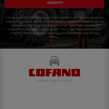
ISCRIVITI
Cliccando ISCRIVITI: Acconsento al trattamento dei miei dati personali.
I dati sono raccolti e gestiti al fine di rendere possibile lo svolgimento del
rapporto di fornitura e/o prestazione nel rispetto dei molteplici
ordinamenti legislativi, inclusi gli artt. 13 e 14 del Regolamento (UE)
2016/679. Prima di inviare i dati leggere le specifiche sulla Privacy
Policy.