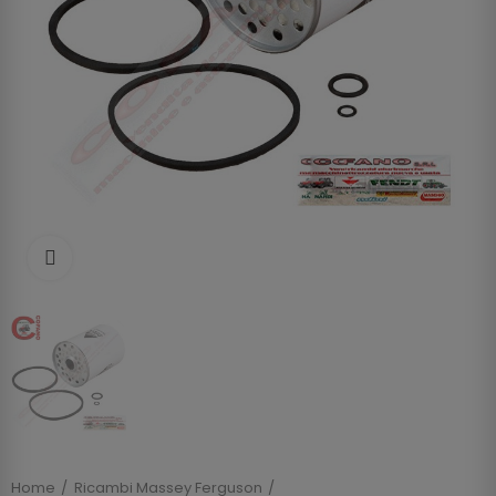
Clicca per allargare
Home
Ricambi Massey Ferguson