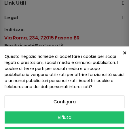
Link Utili
Legal
Indirizzo:
Via Roma, 234, 72015 Fasano BR
Email: ricambi@cofanosrl.it
×
Telefono:
Questo negozio richiede di accettare i cookie per scopi
Tel.: +39 080 44 13 478
legati a prestazioni, social media e annunci pubblicitari. I
cookie di terze parti per social media e a scopo
WhatsApp: +39 334 98 51 100
pubblicitario vengono utilizzati per offrire funzionalità social
e annunci pubblicitari personalizzati. Accetti i cookie e
Metodi di pagamento
l'elaborazione dei dati personali interessati?
Configura
Seguici sui social
Rifiuta