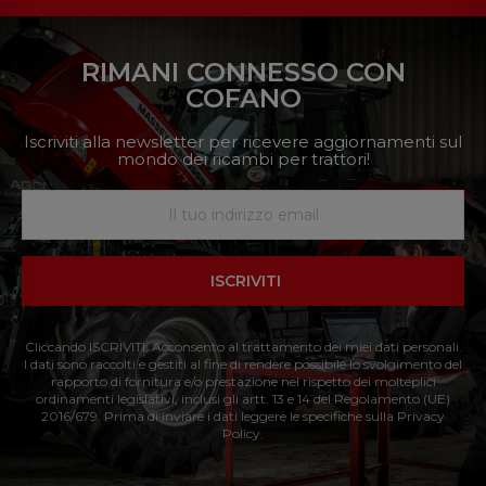
RIMANI CONNESSO CON
COFANO
Iscriviti alla newsletter per ricevere aggiornamenti sul
mondo dei ricambi per trattori!
ISCRIVITI
Cliccando ISCRIVITI: Acconsento al trattamento dei miei dati personali.
I dati sono raccolti e gestiti al fine di rendere possibile lo svolgimento del
rapporto di fornitura e/o prestazione nel rispetto dei molteplici
ordinamenti legislativi, inclusi gli artt. 13 e 14 del Regolamento (UE)
2016/679. Prima di inviare i dati leggere le specifiche sulla Privacy
Policy.