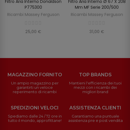
Filtro Aria Interno Donaldson
Filtro Aria Interno Ø 67 X 208
SCOPRIRE
AGGIUNGI AL CARRELLO
P775300
Mm MF Serie 200/500
Ricambi Massey Ferguson
Ricambi Massey Ferguson
25,00 €
31,00 €
MAGAZZINO FORNITO
TOP BRANDS
Un ampio magazzino per
Mantieni l'efficienza dei tuoi
garantirti un veloce
mezzi con i ricambi dei
reperimento di ricambi
migliori brand
SPEDIZIONI VELOCI
ASSISTENZA CLIENTI
Spediamo dalle 24 / 72 ore in
Garantiamo una puntuale
tutto il mondo, approfittane!
assistenza pre e post vendita