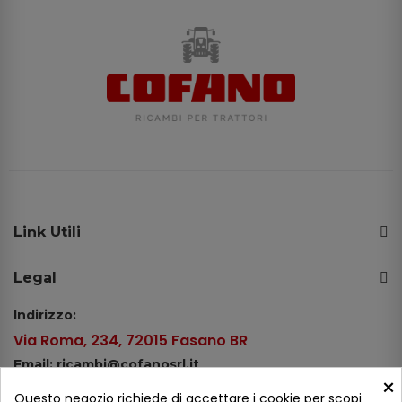
Link Utili
Legal
Indirizzo:
Via Roma, 234, 72015 Fasano BR
Email: ricambi@cofanosrl.it
×
Telefono:
Questo negozio richiede di accettare i cookie per scopi