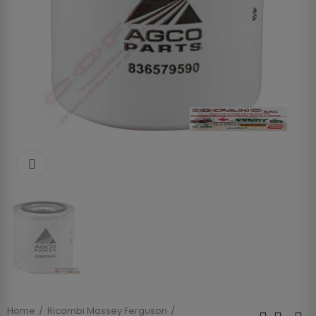
Clicca per allargare
Home
Ricambi Massey Ferguson