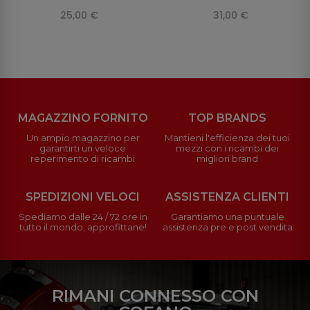
25,00 €
31,00 €
MAGAZZINO FORNITO
TOP BRANDS
Un ampio magazzino per
Mantieni l'efficienza dei tuoi
garantirti un veloce
mezzi con i ricambi dei
reperimento di ricambi
migliori brand
SPEDIZIONI VELOCI
ASSISTENZA CLIENTI
Spediamo dalle 24 / 72 ore in
Garantiamo una puntuale
tutto il mondo, approfittane!
assistenza pre e post vendita
RIMANI CONNESSO CON