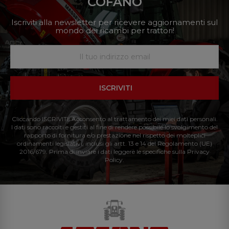
COFANO
Iscriviti alla newsletter per ricevere aggiornamenti sul
mondo dei ricambi per trattori!
ISCRIVITI
Cliccando ISCRIVITI: Acconsento al trattamento dei miei dati personali.
I dati sono raccolti e gestiti al fine di rendere possibile lo svolgimento del
rapporto di fornitura e/o prestazione nel rispetto dei molteplici
ordinamenti legislativi, inclusi gli artt. 13 e 14 del Regolamento (UE)
2016/679. Prima di inviare i dati leggere le specifiche sulla Privacy
Policy.