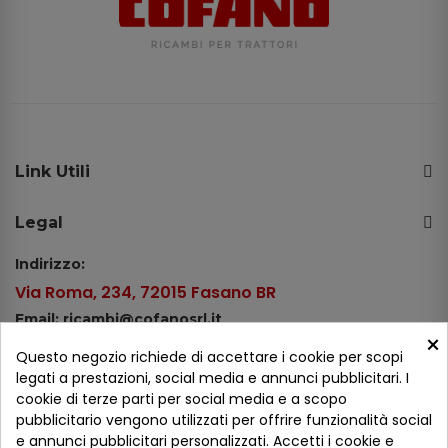
Link Utili
Legal
Indirizzo:
Via Roma, 234, 72015 Fasano BR
Email: ricambi@cofanosrl.it
×
Telefono:
Questo negozio richiede di accettare i cookie per scopi
Tel.: +39 080 44 13 478
legati a prestazioni, social media e annunci pubblicitari. I
cookie di terze parti per social media e a scopo
WhatsApp: +39 334 98 51 100
pubblicitario vengono utilizzati per offrire funzionalità social
e annunci pubblicitari personalizzati. Accetti i cookie e