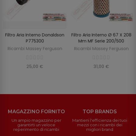
Filtro Aria Interno Donaldson
Filtro Aria Interno Ø 67 X 208
SCOPRIRE
AGGIUNGI AL CARRELLO
P775300
Mm MF Serie 200/500
Ricambi Massey Ferguson
Ricambi Massey Ferguson
25,00 €
31,00 €
MAGAZZINO FORNITO
TOP BRANDS
Un ampio magazzino per
Mantieni l'efficienza dei tuoi
garantirti un veloce
mezzi con i ricambi dei
reperimento di ricambi
migliori brand