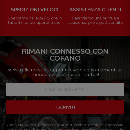
SPEDIZIONI VELOCI
ASSISTENZA CLIENTI
Spediamo dalle 24 / 72 ore in
Garantiamo una puntuale
tutto il mondo, approfittane!
assistenza pre e post vendita
RIMANI CONNESSO CON
COFANO
Iscriviti alla newsletter per ricevere aggiornamenti sul
mondo dei ricambi per trattori!
ISCRIVITI
Cliccando ISCRIVITI: Acconsento al trattamento dei miei dati personali.
I dati sono raccolti e gestiti al fine di rendere possibile lo svolgimento del