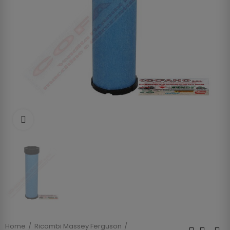
Clicca per allargare
Home
Ricambi Massey Ferguson