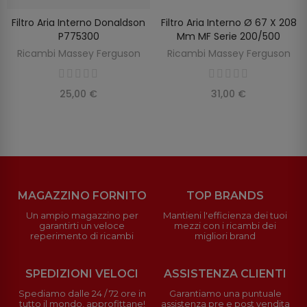
Filtro Aria Interno Donaldson
Filtro Aria Interno Ø 67 X 208
SCOPRIRE
AGGIUNGI AL CARRELLO
P775300
Mm MF Serie 200/500
Ricambi Massey Ferguson
Ricambi Massey Ferguson
25,00 €
31,00 €
MAGAZZINO FORNITO
TOP BRANDS
Un ampio magazzino per
Mantieni l'efficienza dei tuoi
garantirti un veloce
mezzi con i ricambi dei
reperimento di ricambi
migliori brand
SPEDIZIONI VELOCI
ASSISTENZA CLIENTI
Spediamo dalle 24 / 72 ore in
Garantiamo una puntuale
tutto il mondo, approfittane!
assistenza pre e post vendita