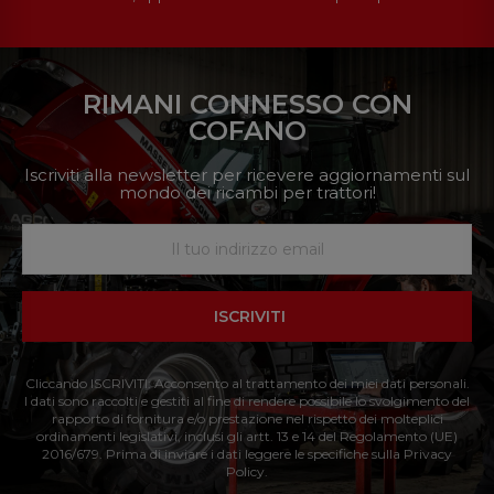
RIMANI CONNESSO CON
COFANO
Iscriviti alla newsletter per ricevere aggiornamenti sul
mondo dei ricambi per trattori!
ISCRIVITI
Cliccando ISCRIVITI: Acconsento al trattamento dei miei dati personali.
I dati sono raccolti e gestiti al fine di rendere possibile lo svolgimento del
rapporto di fornitura e/o prestazione nel rispetto dei molteplici
ordinamenti legislativi, inclusi gli artt. 13 e 14 del Regolamento (UE)
2016/679. Prima di inviare i dati leggere le specifiche sulla Privacy
Policy.