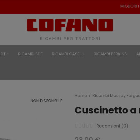
MIGLIORI PREZZI PER RICAMBI 
NDT
RICAMBI SDF
RICAMBI CASE IH
RICAMBI PERKINS
A
Home
Ricambi Massey Fergu
NON DISPONIBILE
Cuscinetto a r
Recensioni (
0
)
23,00 €