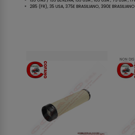
135 GAS / 135 BENZINA, 135 USA , 165 USA , 75 USA , 1
285 (FR), 35 USA, 375E BRASILIANO, 390E BRASILIANO
NON DIS