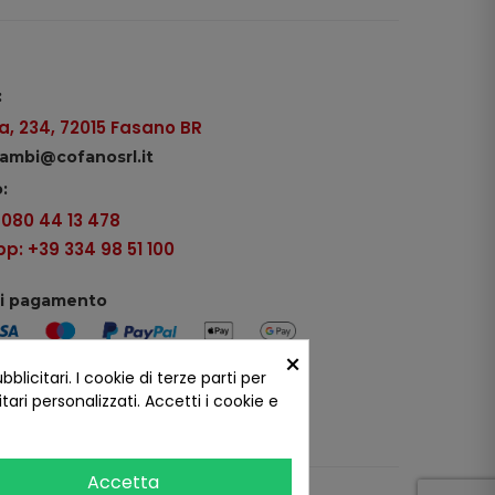
:
, 234, 72015 Fasano BR
icambi@cofanosrl.it
:
9 080 44 13 478
: +39 334 98 51 100
di pagamento
×
icitari. I cookie di terze parti per
ui social
ari personalizzati. Accetti i cookie e
Accetta