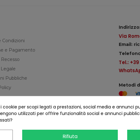
Indirizzo
Via Roma
e Condizioni
Email: r
e e Pagamento
Telefono
di Recesso
Tel.: +3
 Legale
WhatsApp
ni Pubbliche
Metodi 
Policy
cookie per scopi legati a prestazioni, social media e annunci pubbl
Seguici s
ngono utilizzati per offrire funzionalità social e annunci pubblicit
essati?
Rifiuta