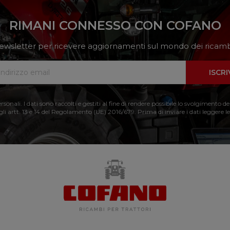
RIMANI CONNESSO CON COFANO
a newsletter per ricevere aggiornamenti sul mondo dei ricambi
ISCRI
nali. I dati sono raccolti e gestiti al fine di rendere possibile lo svolgimento de
 gli artt. 13 e 14 del Regolamento (UE) 2016/679. Prima di inviare i dati leggere le