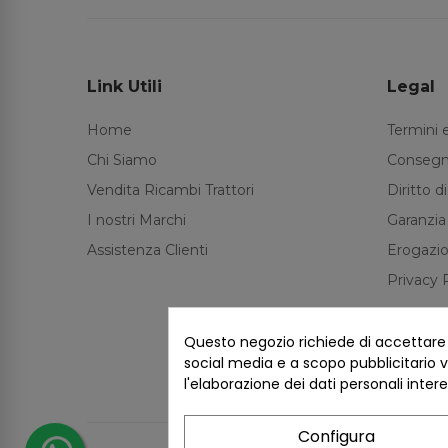
Link Utili
Legal
Home
Termini 
Chi Siamo
Consegn
Vendita Ricambi Trattori
Diritto 
I nostri Marchi
Garanzia
Assistenza Clienti
Erogazio
Privacy 
Questo negozio richiede di accettare i 
social media e a scopo pubblicitario ve
l'elaborazione dei dati personali inter
Configura