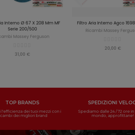
Aria Interno Ø 67 X 208 Mm MF
Filtro Aria Interno Agco 16
SCOPRIRE
AGGIUNGI AL CARREL
Serie 200/500
Ricambi Massey Fergu
cambi Massey Ferguson
20,00 €
31,00 €
TOP BRANDS
SPEDIZIONI VELOC
 l'efficienza dei tuoi mezzi con i
Spediamo dalle 24 / 72 ore in t
icambi dei migliori brand
mondo, approfittane!