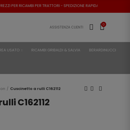
PER TRATTORI - SPEDIZIONE RAPIDA - RESO POSSIBILE
0
ASSISTENZA CLIENTI
REA USATO
RICAMBI GRIBALDI & SALVIA
BERARDINUCCI
son
Cuscinetto a rulli C162112
ulli C162112