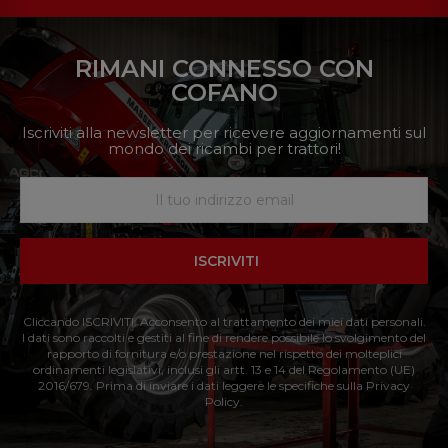
RIMANI CONNESSO CON
COFANO
Iscriviti alla newsletter per ricevere aggiornamenti sul
mondo dei ricambi per trattori!
ISCRIVITI
Cliccando ISCRIVITI: Acconsento al trattamento dei miei dati personali.
I dati sono raccolti e gestiti al fine di rendere possibile lo svolgimento del
rapporto di fornitura e/o prestazione nel rispetto dei molteplici
ordinamenti legislativi, inclusi gli artt. 13 e 14 del Regolamento (UE)
2016/679. Prima di inviare i dati leggere le specifiche sulla Privacy
Policy.