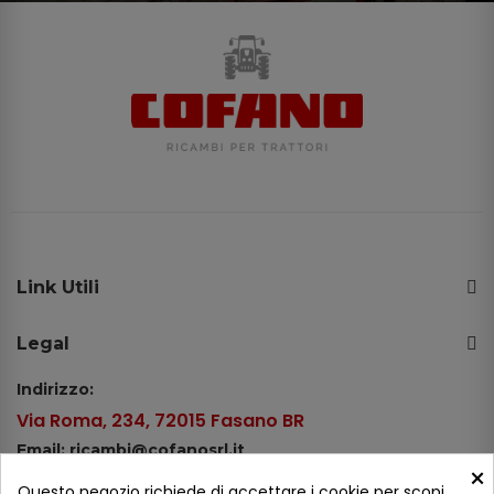
Link Utili
Legal
Indirizzo:
Via Roma, 234, 72015 Fasano BR
Email: ricambi@cofanosrl.it
×
Telefono:
Questo negozio richiede di accettare i cookie per scopi