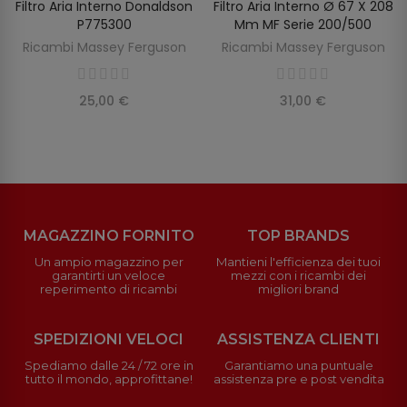
Filtro Aria Interno Donaldson
Filtro Aria Interno Ø 67 X 208
SCOPRIRE
AGGIUNGI AL CARRELLO
P775300
Mm MF Serie 200/500
Ricambi Massey Ferguson
Ricambi Massey Ferguson
25,00 €
31,00 €
MAGAZZINO FORNITO
TOP BRANDS
Un ampio magazzino per
Mantieni l'efficienza dei tuoi
garantirti un veloce
mezzi con i ricambi dei
reperimento di ricambi
migliori brand
SPEDIZIONI VELOCI
ASSISTENZA CLIENTI
Spediamo dalle 24 / 72 ore in
Garantiamo una puntuale
tutto il mondo, approfittane!
assistenza pre e post vendita