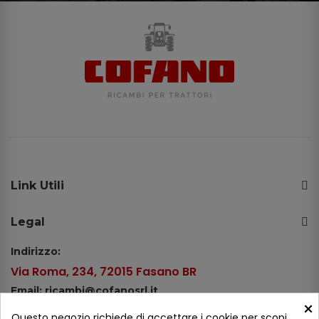
Link Utili
Legal
Indirizzo:
Via Roma, 234, 72015 Fasano BR
Email: ricambi@cofanosrl.it
×
Telefono:
Questo negozio richiede di accettare i cookie per scopi