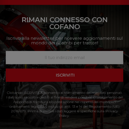
RIMANI CONNESSO CON
COFANO
Iscriviti alla newsletter per ricevere aggiornamenti sul
mondo dei ricambi per trattori!
ISCRIVITI
Cliccando ISCRIVITI: Acconsento al trattamento dei miei dati personali.
I dati sono raccolti e gestiti al fine di rendere possibile lo svolgimento del
rapporto di fornitura e/o prestazione nel rispetto dei molteplici
ordinamenti legislativi, inclusi gli artt. 13 e 14 del Regolamento (UE)
2016/679. Prima di inviare i dati leggere le specifiche sulla Privacy
Policy.