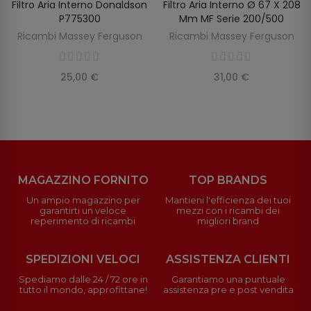
Filtro Aria Interno Donaldson
Filtro Aria Interno Ø 67 X 208
SCOPRIRE
AGGIUNGI AL CARRELLO
P775300
Mm MF Serie 200/500
Ricambi Massey Ferguson
Ricambi Massey Ferguson
25,00 €
31,00 €
MAGAZZINO FORNITO
TOP BRANDS
Un ampio magazzino per
Mantieni l'efficienza dei tuoi
garantirti un veloce
mezzi con i ricambi dei
reperimento di ricambi
migliori brand
SPEDIZIONI VELOCI
ASSISTENZA CLIENTI
Spediamo dalle 24 / 72 ore in
Garantiamo una puntuale
tutto il mondo, approfittane!
assistenza pre e post vendita