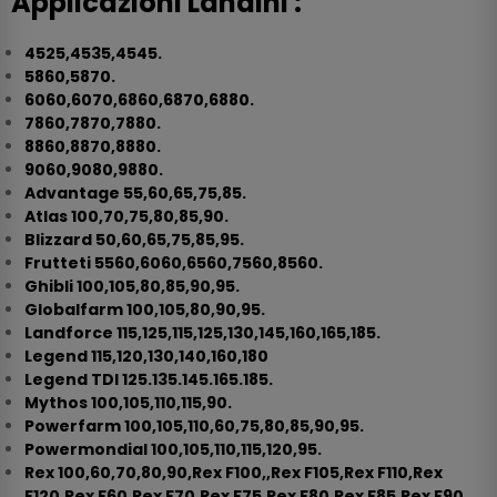
Applicazioni Landini :
4525,4535,4545.
5860,5870.
6060,6070,6860,6870,6880.
7860,7870,7880.
8860,8870,8880.
9060,9080,9880.
Advantage 55,60,65,75,85.
Atlas 100,70,75,80,85,90.
Blizzard 50,60,65,75,85,95.
Frutteti 5560,6060,6560,7560,8560.
Ghibli 100,105,80,85,90,95.
Globalfarm 100,105,80,90,95.
Landforce 115,125,115,125,130,145,160,165,185.
Legend 115,120,130,140,160,180
Legend TDI 125.135.145.165.185.
Mythos 100,105,110,115,90.
Powerfarm 100,105,110,60,75,80,85,90,95.
Powermondial 100,105,110,115,120,95.
Rex 100,60,70,80,90,Rex F100,,Rex F105,Rex F110,Rex
F120,Rex F60,Rex F70,Rex F75,Rex F80,Rex F85,Rex F90