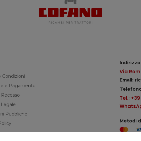
Indirizzo
Via Roma
e Condizioni
Email: r
e e Pagamento
Telefono
di Recesso
Tel.: +3
 Legale
WhatsApp
ni Pubbliche
Metodi 
Policy