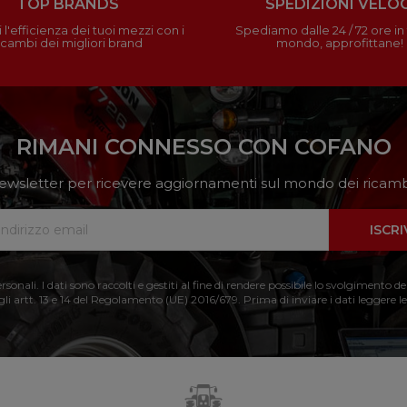
TOP BRANDS
SPEDIZIONI VELOC
 l'efficienza dei tuoi mezzi con i
Spediamo dalle 24 / 72 ore in t
icambi dei migliori brand
mondo, approfittane!
RIMANI CONNESSO CON COFANO
a newsletter per ricevere aggiornamenti sul mondo dei ricambi
ISCRI
nali. I dati sono raccolti e gestiti al fine di rendere possibile lo svolgimento de
 gli artt. 13 e 14 del Regolamento (UE) 2016/679. Prima di inviare i dati leggere le