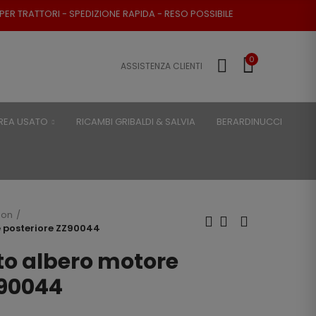
TORI - SPEDIZIONE RAPIDA - RESO POSSIBILE
0
ASSISTENZA CLIENTI
REA USATO
RICAMBI GRIBALDI & SALVIA
BERARDINUCCI
son
 posteriore ZZ90044
o albero motore
Z90044