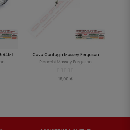
98684M1
Cavo Contagiri Massey Ferguson
Cavo
SCOPRIRE
LO
son
Ricambi Massey Ferguson
R
18,00 €