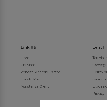
Link Utili
Legal
Home
Termini 
Chi Siamo
Consegn
Vendita Ricambi Trattori
Diritto 
I nostri Marchi
Garanzia
Assistenza Clienti
Erogazio
Privacy 