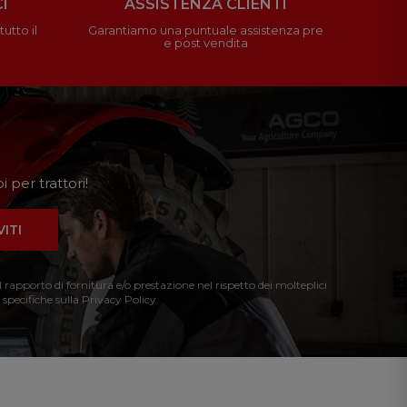
I
ASSISTENZA CLIENTI
utto il
Garantiamo una puntuale assistenza pre
e post vendita
 per trattori!
VITI
l rapporto di fornitura e/o prestazione nel rispetto dei molteplici
 specifiche sulla Privacy Policy.