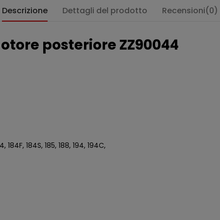
Descrizione
Dettagli del prodotto
Recensioni(0)
otore posteriore ZZ90044
:
84, 184F, 184S, 185, 188, 194, 194C,