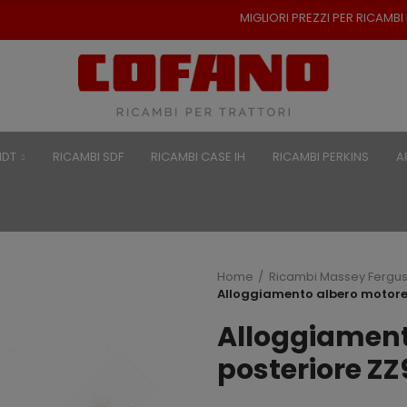
MIGLIORI PREZZI PER RICAMBI PER TRAT
NDT
RICAMBI SDF
RICAMBI CASE IH
RICAMBI PERKINS
A
Home
Ricambi Massey Fergu
Alloggiamento albero motore
Alloggiament
posteriore Z