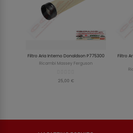
rguson
Filtro Aria Interno Donaldson P775300
Filtro 
O
AGGIUNGI AL CARRELLO
on
Ricambi Massey Ferguson
Ri
25,00 €