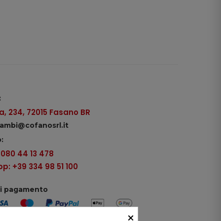
:
, 234, 72015 Fasano BR
icambi@cofanosrl.it
:
9 080 44 13 478
: +39 334 98 51 100
di pagamento
×