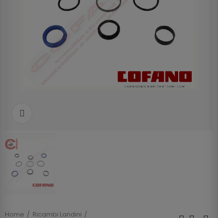
Clicca per allargare
Home
Ricambi Landini