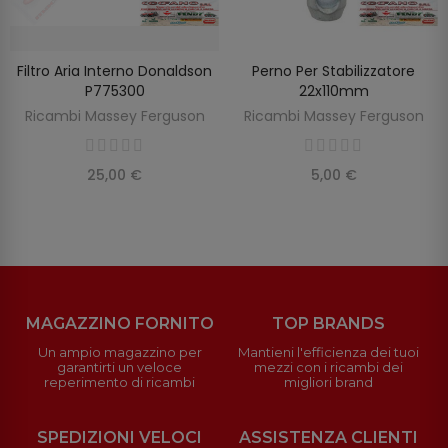
Filtro Aria Interno Donaldson
Perno Per Stabilizzatore
AGGIUNGI AL CARRELLO
AGGIUNGI AL CARRELLO
P775300
22x110mm
Ricambi Massey Ferguson
Ricambi Massey Ferguson
25,00 €
5,00 €
MAGAZZINO FORNITO
TOP BRANDS
Un ampio magazzino per
Mantieni l'efficienza dei tuoi
garantirti un veloce
mezzi con i ricambi dei
reperimento di ricambi
migliori brand
SPEDIZIONI VELOCI
ASSISTENZA CLIENTI