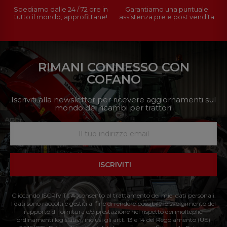
Spediamo dalle 24 / 72 ore in
Garantiamo una puntuale
tutto il mondo, approfittane!
assistenza pre e post vendita
RIMANI CONNESSO CON
COFANO
Iscriviti alla newsletter per ricevere aggiornamenti sul
mondo dei ricambi per trattori!
ISCRIVITI
Cliccando ISCRIVITI: Acconsento al trattamento dei miei dati personali.
I dati sono raccolti e gestiti al fine di rendere possibile lo svolgimento del
rapporto di fornitura e/o prestazione nel rispetto dei molteplici
ordinamenti legislativi, inclusi gli artt. 13 e 14 del Regolamento (UE)